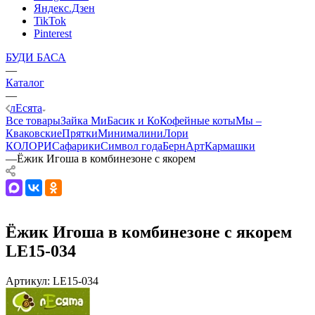
Яндекс.Дзен
TikTok
Pinterest
БУДИ БАСА
—
Каталог
—
лЕсята
Все товары
Зайка Ми
Басик и Ко
Кофейные коты
Мы –
Кваковские
Прятки
Минималини
Лори
КОЛОРИ
Сафарики
Символ года
БернАрт
Кармашки
—
Ёжик Игоша в комбинезоне с якорем
Ёжик Игоша в комбинезоне с якорем
LE15-034
Артикул:
LE15-034