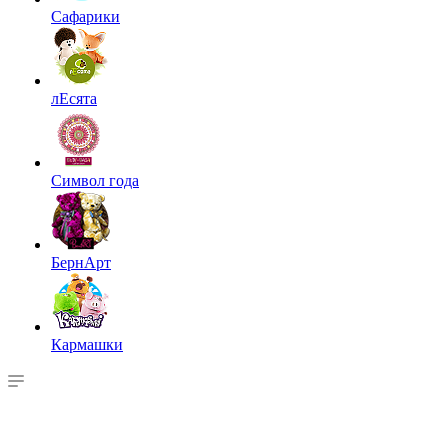
Сафарики
лЕсята
Символ года
БернАрт
Кармашки