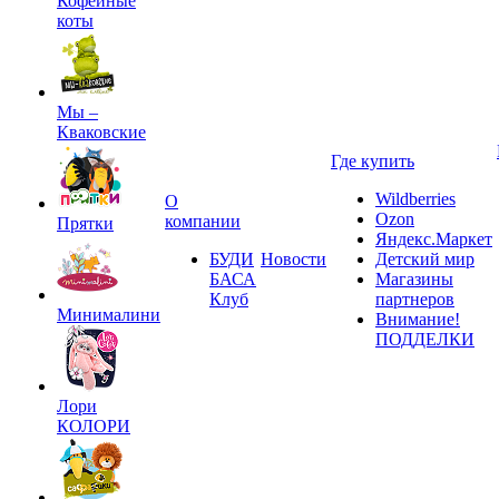
Кофейные
коты
Мы –
Кваковские
Где купить
Wildberries
О
Ozon
компании
Прятки
Яндекс.Маркет
БУДИ
Новости
Детский мир
БАСА
Магазины
Клуб
партнеров
Минималини
Внимание!
ПОДДЕЛКИ
Лори
КОЛОРИ