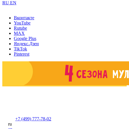
RU
EN
Вконтакте
YouTube
Rutube
MAX
Google Plus
Яндекс.Дзен
TikTok
Pinterest
+7 (499) 777-78-02
ru