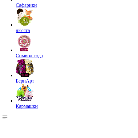
Сафарики
лЕсята
Символ года
БернАрт
Кармашки