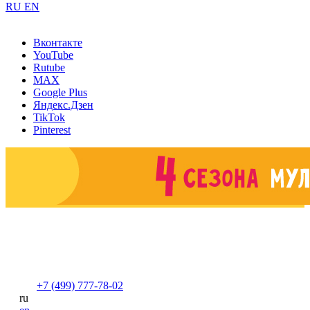
RU
EN
Вконтакте
YouTube
Rutube
MAX
Google Plus
Яндекс.Дзен
TikTok
Pinterest
+7 (499) 777-78-02
ru