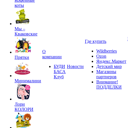
Кофейные
коты
Мы –
Кваковские
Где купить
Wildberries
О
Ozon
компании
Прятки
Яндекс.Маркет
БУДИ
Новости
Детский мир
БАСА
Магазины
Клуб
партнеров
Минималини
Внимание!
ПОДДЕЛКИ
Лори
КОЛОРИ