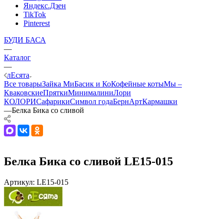
Яндекс.Дзен
TikTok
Pinterest
БУДИ БАСА
—
Каталог
—
лЕсята
Все товары
Зайка Ми
Басик и Ко
Кофейные коты
Мы –
Кваковские
Прятки
Минималини
Лори
КОЛОРИ
Сафарики
Символ года
БернАрт
Кармашки
—
Белка Бика со сливой
Белка Бика со сливой LE15-015
Артикул:
LE15-015