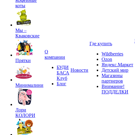
Кофейные
коты
Мы –
Кваковские
Где купить
О
Wildberries
компании
Ozon
Прятки
Яндекс.Маркет
БУДИ
Новости
Детский мир
БАСА
Магазины
Клуб
партнеров
Блог
Минималини
Внимание!
ПОДДЕЛКИ
Лори
КОЛОРИ