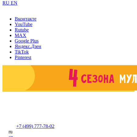
RU
EN
Вконтакте
YouTube
Rutube
MAX
Google Plus
Яндекс.Дзен
TikTok
Pinterest
+7 (499) 777-78-02
ru