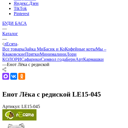
Яндекс.Дзен
TikTok
Pinterest
БУДИ БАСА
—
Каталог
—
лЕсята
Все товары
Зайка Ми
Басик и Ко
Кофейные коты
Мы –
Кваковские
Прятки
Минималини
Лори
КОЛОРИ
Сафарики
Символ года
БернАрт
Кармашки
—
Енот Лёка с редиской
Енот Лёка с редиской LE15-045
Артикул:
LE15-045