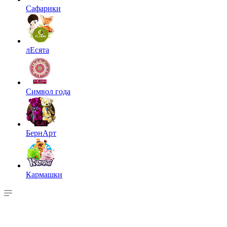
Сафарики
лЕсята
Символ года
БернАрт
Кармашки