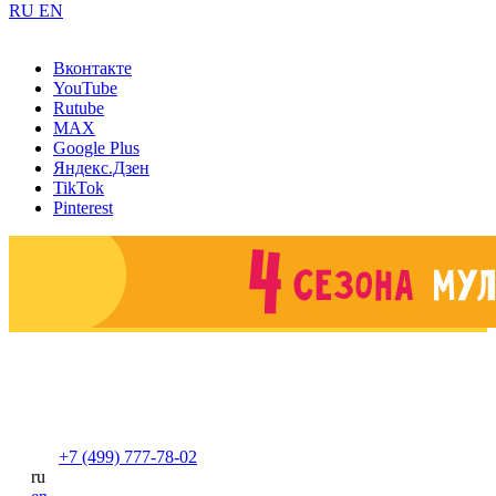
RU
EN
Вконтакте
YouTube
Rutube
MAX
Google Plus
Яндекс.Дзен
TikTok
Pinterest
+7 (499) 777-78-02
ru