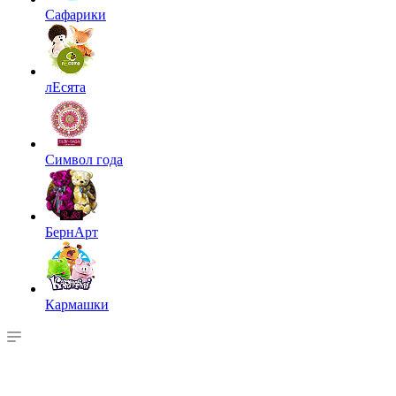
Сафарики
лЕсята
Символ года
БернАрт
Кармашки