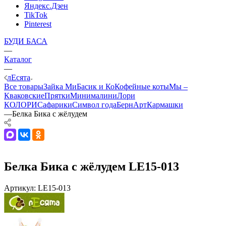
Яндекс.Дзен
TikTok
Pinterest
БУДИ БАСА
—
Каталог
—
лЕсята
Все товары
Зайка Ми
Басик и Ко
Кофейные коты
Мы –
Кваковские
Прятки
Минималини
Лори
КОЛОРИ
Сафарики
Символ года
БернАрт
Кармашки
—
Белка Бика с жёлудем
Белка Бика с жёлудем LE15-013
Артикул:
LE15-013