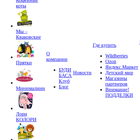
Кофейные
коты
Мы –
Кваковские
Где купить
О
Wildberries
компании
Ozon
Прятки
Яндекс.Маркет
БУДИ
Новости
Детский мир
БАСА
Магазины
Клуб
партнеров
Блог
Минималини
Внимание!
ПОДДЕЛКИ
Лори
КОЛОРИ