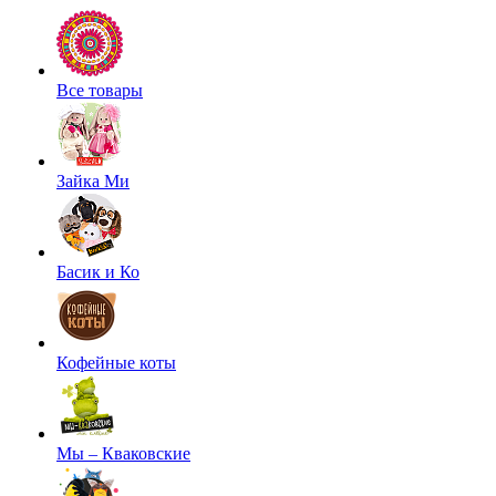
Все товары
Зайка Ми
Басик и Ко
Кофейные коты
Мы – Кваковские