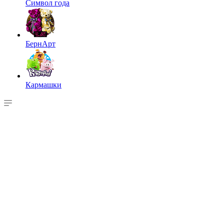
Символ года
БернАрт
Кармашки