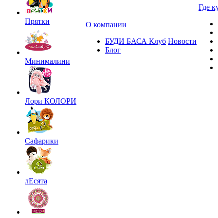
Где к
Прятки
О компании
БУДИ БАСА Клуб
Новости
Блог
Минималини
Лори КОЛОРИ
Сафарики
лЕсята