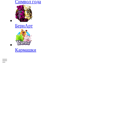
Символ года
БернАрт
Кармашки