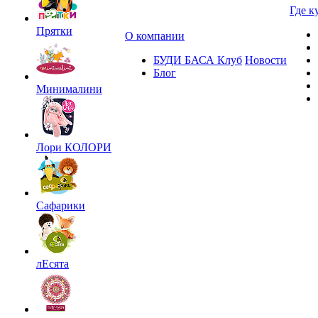
Где к
Прятки
О компании
БУДИ БАСА Клуб
Новости
Блог
Минималини
Лори КОЛОРИ
Сафарики
лЕсята