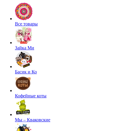
Все товары
Зайка Ми
Басик и Ко
Кофейные коты
Мы – Кваковские