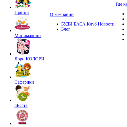
Где к
Прятки
О компании
БУДИ БАСА Клуб
Новости
Блог
Минималини
Лори КОЛОРИ
Сафарики
лЕсята