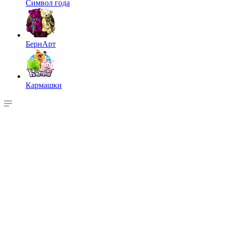
Символ года
БернАрт
Кармашки