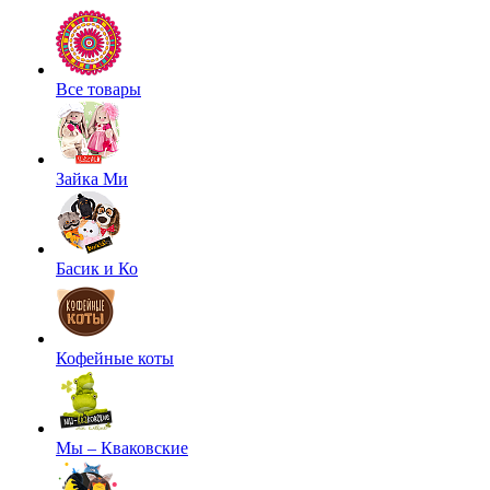
Все товары
Зайка Ми
Басик и Ко
Кофейные коты
Мы – Кваковские