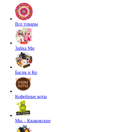
Все товары
Зайка Ми
Басик и Ко
Кофейные коты
Мы – Кваковские