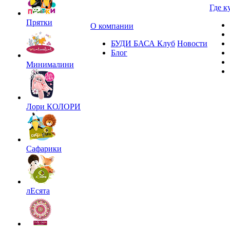
Где к
Прятки
О компании
БУДИ БАСА Клуб
Новости
Блог
Минималини
Лори КОЛОРИ
Сафарики
лЕсята