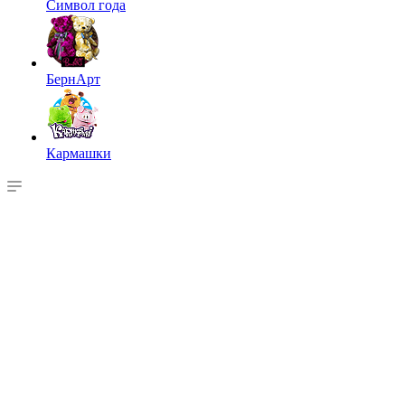
Символ года
БернАрт
Кармашки