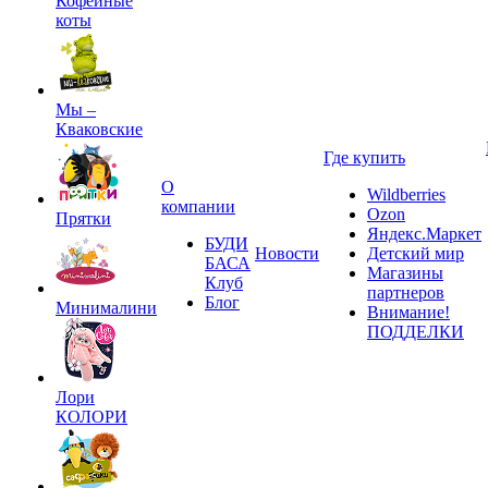
Кофейные
коты
Мы –
Кваковские
Где купить
О
Wildberries
компании
Ozon
Прятки
Яндекс.Маркет
БУДИ
Новости
Детский мир
БАСА
Магазины
Клуб
партнеров
Блог
Минималини
Внимание!
ПОДДЕЛКИ
Лори
КОЛОРИ