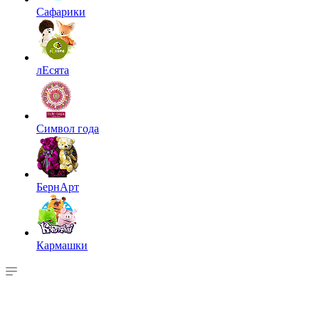
Сафарики
лЕсята
Символ года
БернАрт
Кармашки