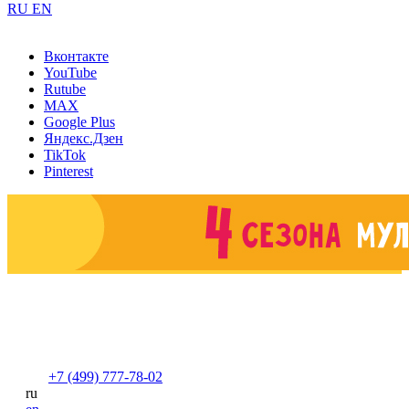
RU
EN
Вконтакте
YouTube
Rutube
MAX
Google Plus
Яндекс.Дзен
TikTok
Pinterest
+7 (499) 777-78-02
ru