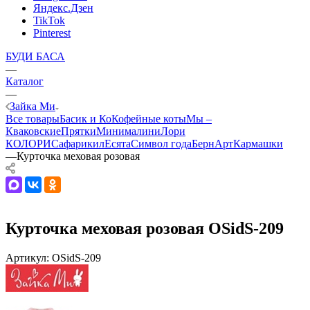
Яндекс.Дзен
TikTok
Pinterest
БУДИ БАСА
—
Каталог
—
Зайка Ми
Все товары
Басик и Ко
Кофейные коты
Мы –
Кваковские
Прятки
Минималини
Лори
КОЛОРИ
Сафарики
лЕсята
Символ года
БернАрт
Кармашки
—
Курточка меховая розовая
Курточка меховая розовая OSidS-209
Артикул:
OSidS-209