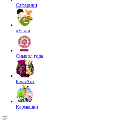
Сафарики
лЕсята
Символ года
БернАрт
Кармашки