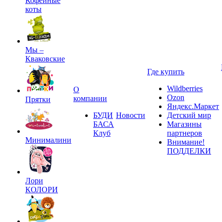
Кофейные
коты
Мы –
Кваковские
Где купить
Wildberries
О
Ozon
компании
Прятки
Яндекс.Маркет
БУДИ
Новости
Детский мир
БАСА
Магазины
Клуб
партнеров
Минималини
Внимание!
ПОДДЕЛКИ
Лори
КОЛОРИ