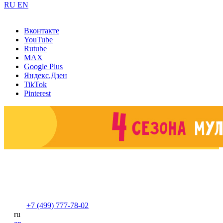
RU
EN
Вконтакте
YouTube
Rutube
MAX
Google Plus
Яндекс.Дзен
TikTok
Pinterest
+7 (499) 777-78-02
ru