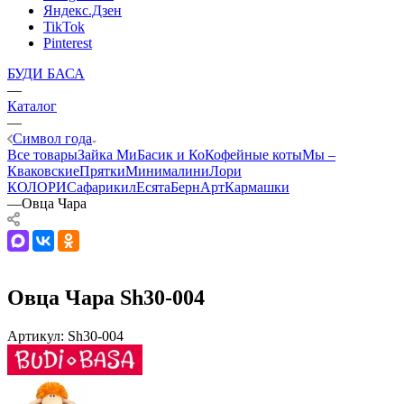
Яндекс.Дзен
TikTok
Pinterest
БУДИ БАСА
—
Каталог
—
Символ года
Все товары
Зайка Ми
Басик и Ко
Кофейные коты
Мы –
Кваковские
Прятки
Минималини
Лори
КОЛОРИ
Сафарики
лЕсята
БернАрт
Кармашки
—
Овца Чара
Овца Чара Sh30-004
Артикул:
Sh30-004