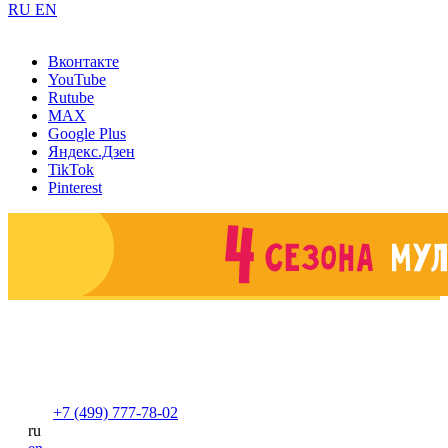
RU
EN
Вконтакте
YouTube
Rutube
MAX
Google Plus
Яндекс.Дзен
TikTok
Pinterest
+7 (499) 777-78-02
ru