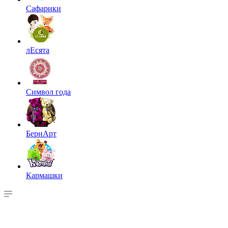
Сафарики
лЕсята
Символ года
БернАрт
Кармашки