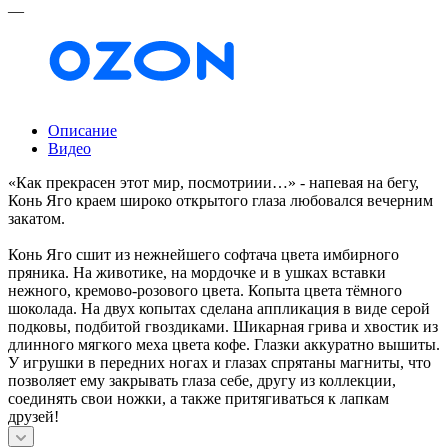
—
Описание
Видео
«Как прекрасен этот мир, посмотриии…» - напевая на бегу,
Конь Яго краем широко открытого глаза любовался вечерним
закатом.
Конь Яго сшит из нежнейшего софтача цвета имбирного
пряника. На животике, на мордочке и в ушках вставки
нежного, кремово-розового цвета. Копыта цвета тёмного
шоколада. На двух копытах сделана аппликация в виде серой
подковы, подбитой гвоздиками. Шикарная грива и хвостик из
длинного мягкого меха цвета кофе. Глазки аккуратно вышиты.
У игрушки в передних ногах и глазах спрятаны магниты, что
позволяет ему закрывать глаза себе, другу из коллекции,
соединять свои ножки, а также притягиваться к лапкам
друзей!