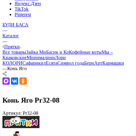
Яндекс.Дзен
TikTok
Pinterest
БУДИ БАСА
—
Каталог
—
Прятки
Все товары
Зайка Ми
Басик и Ко
Кофейные коты
Мы –
Кваковские
Минималини
Лори
КОЛОРИ
Сафарики
лЕсята
Символ года
БернАрт
Кармашки
—
Конь Яго
Конь Яго Pr32-08
Артикул:
Pr32-08