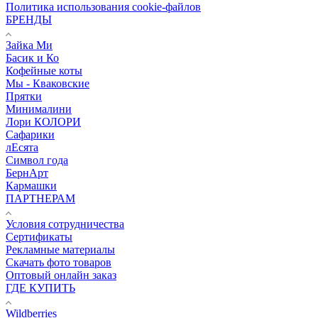
Политика использования cookie-файлов
БРЕНДЫ
Зайка Ми
Басик и Ко
Кофейные коты
Мы - Кваковские
Прятки
Минималини
Лори КОЛОРИ
Сафарики
лЕсята
Символ года
БернАрт
Кармашки
ПАРТНЕРАМ
Условия сотрудничества
Сертификаты
Рекламные материалы
Скачать фото товаров
Оптовый онлайн заказ
ГДЕ КУПИТЬ
Wildberries