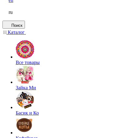
en
ru
Поиск
Каталог
Все товары
Зайка Ми
Басик и Ко