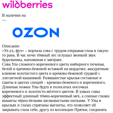
В наличии на
—
Описание
«Ух-ух, фух» – ворчала сова с трудом открывая глаза в такую-
то рань. В час ночи тёмный лес оглушал звонкий звук
будильника, напоминая о завтраке.
Сова Ула сложного коричневого цвета имбирного печенья,
белой и кремово-бежевой вставкой на мордочке, аккуратным
клювом золотистого цвета и кремово-бежевой грудкой с
элегантной вышивкой. Размашистые крылья составные и
сшиты в цветах специй – кремово-бежевого и коричневого.
Длинные ножки Улы будто в полосатых носочках
коричневого и золотисто-жёлтого цветов. В ушках совы
эффектный длинный тёмно-коричневый мех, а сонные глазки
вышиты чёрно-белыми шелковистыми нитками. У Улы в
крыльях и глазах спрятаны магниты, что позволяет ей
закрывать глаза себе, другу из коллекции Прятки, соединять