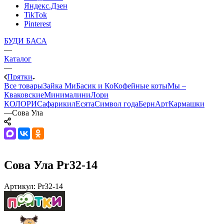
Яндекс.Дзен
TikTok
Pinterest
БУДИ БАСА
—
Каталог
—
Прятки
Все товары
Зайка Ми
Басик и Ко
Кофейные коты
Мы –
Кваковские
Минималини
Лори
КОЛОРИ
Сафарики
лЕсята
Символ года
БернАрт
Кармашки
—
Сова Ула
Сова Ула Pr32-14
Артикул:
Pr32-14