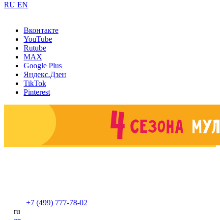
RU
EN
Вконтакте
YouTube
Rutube
MAX
Google Plus
Яндекс.Дзен
TikTok
Pinterest
+7 (499) 777-78-02
ru