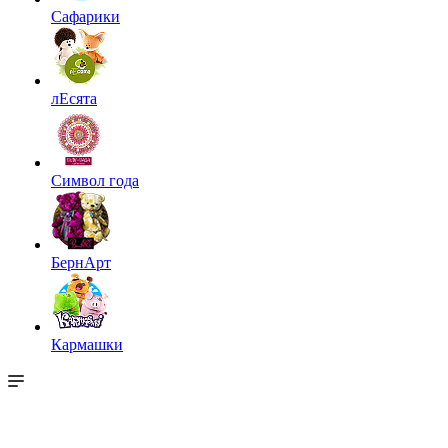
Сафарики
лЕсята
Символ года
БернАрт
Кармашки