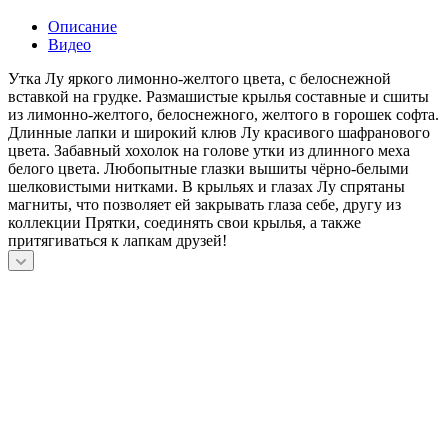
Описание
Видео
Утка Лу яркого лимонно-желтого цвета, с белоснежной
вставкой на грудке. Размашистые крылья составные и сшиты
из лимонно-желтого, белоснежного, желтого в горошек софта.
Длинные лапки и широкий клюв Лу красивого шафранового
цвета. Забавный хохолок на голове утки из длинного меха
белого цвета. Любопытные глазки вышиты чёрно-белыми
шелковистыми нитками. В крыльях и глазах Лу спрятаны
магниты, что позволяет ей закрывать глаза себе, другу из
коллекции Прятки, соединять свои крылья, а также
притягиваться к лапкам друзей!