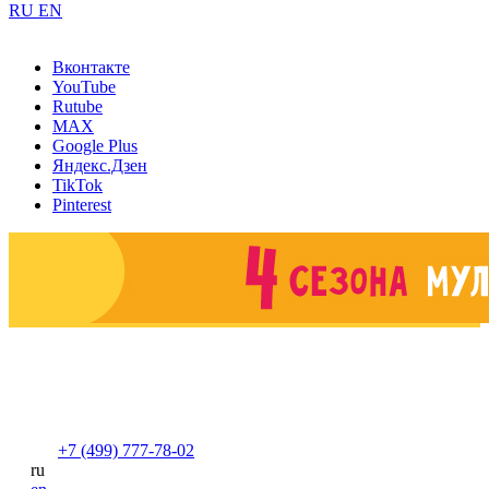
RU
EN
Вконтакте
YouTube
Rutube
MAX
Google Plus
Яндекс.Дзен
TikTok
Pinterest
+7 (499) 777-78-02
ru