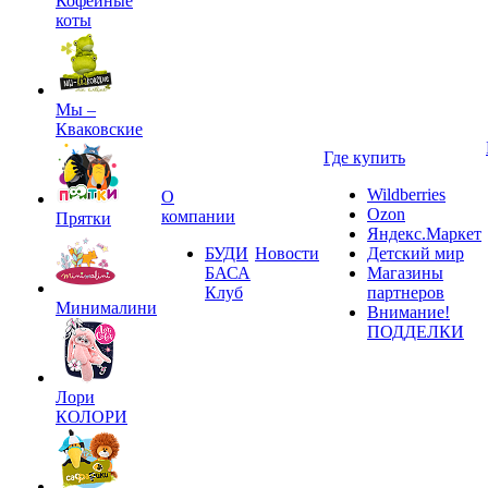
Кофейные
коты
Мы –
Кваковские
Где купить
Wildberries
О
Ozon
компании
Прятки
Яндекс.Маркет
БУДИ
Новости
Детский мир
БАСА
Магазины
Клуб
партнеров
Минималини
Внимание!
ПОДДЕЛКИ
Лори
КОЛОРИ