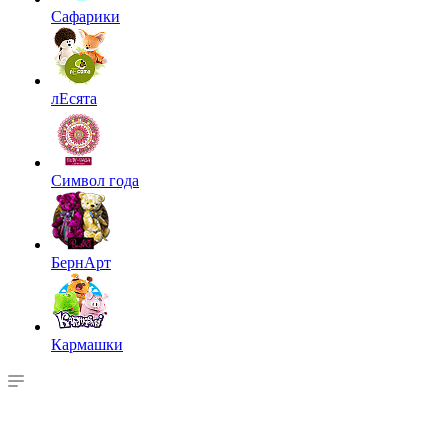
Сафарики
лЕсята
Символ года
БернАрт
Кармашки