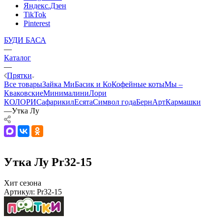
Яндекс.Дзен
TikTok
Pinterest
БУДИ БАСА
—
Каталог
—
Прятки
Все товары
Зайка Ми
Басик и Ко
Кофейные коты
Мы –
Кваковские
Минималини
Лори
КОЛОРИ
Сафарики
лЕсята
Символ года
БернАрт
Кармашки
—
Утка Лу
Утка Лу Pr32-15
Хит сезона
Артикул:
Pr32-15