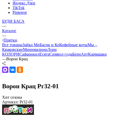
Яндекс.Дзен
TikTok
Pinterest
БУДИ БАСА
—
Каталог
—
Прятки
Все товары
Зайка Ми
Басик и Ко
Кофейные коты
Мы –
Кваковские
Минималини
Лори
КОЛОРИ
Сафарики
лЕсята
Символ года
БернАрт
Кармашки
—
Ворон Крац
Ворон Крац Pr32-01
Хит сезона
Артикул:
Pr32-01