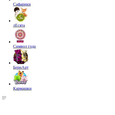
Сафарики
лЕсята
Символ года
БернАрт
Кармашки