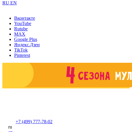
RU
EN
Вконтакте
YouTube
Rutube
MAX
Google Plus
Яндекс.Дзен
TikTok
Pinterest
+7 (499) 777-78-02
ru