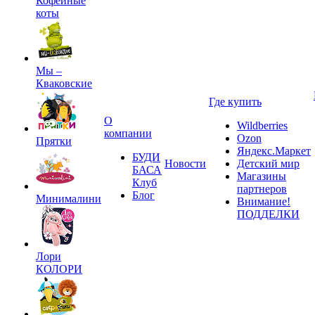
Кофейные
коты
Мы –
Кваковские
Где купить
О
Wildberries
компании
Ozon
Прятки
Яндекс.Маркет
БУДИ
Новости
Детский мир
БАСА
Магазины
Клуб
партнеров
Блог
Минималини
Внимание!
ПОДДЕЛКИ
Лори
КОЛОРИ