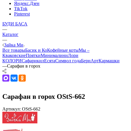
Яндекс.Дзен
TikTok
Pinterest
БУДИ БАСА
—
Каталог
—
Зайка Ми
Все товары
Басик и Ко
Кофейные коты
Мы –
Кваковские
Прятки
Минималини
Лори
КОЛОРИ
Сафарики
лЕсята
Символ года
БернАрт
Кармашки
—
Сарафан в горох
Сарафан в горох OStS-662
Артикул:
OStS-662