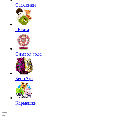
Сафарики
лЕсята
Символ года
БернАрт
Кармашки