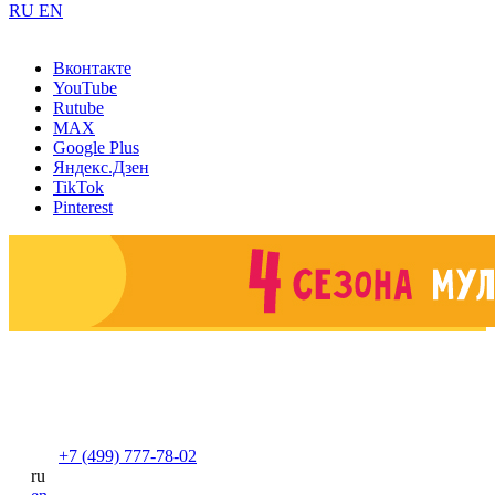
RU
EN
Вконтакте
YouTube
Rutube
MAX
Google Plus
Яндекс.Дзен
TikTok
Pinterest
+7 (499) 777-78-02
ru