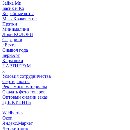
Зайка Ми
Басик и Ко
Кофейные коты
Мы - Кваковские
Прятки
Минималини
Лори КОЛОРИ
Сафарики
лЕсята
Символ года
БернАрт
Кармашки
ПАРТНЕРАМ
Условия сотрудничества
Сертификаты
Рекламные материалы
Скачать фото товаров
Оптовый онлайн заказ
ГДЕ КУПИТЬ
Wildberries
Ozon
Яндекс.Маркет
Детский мир