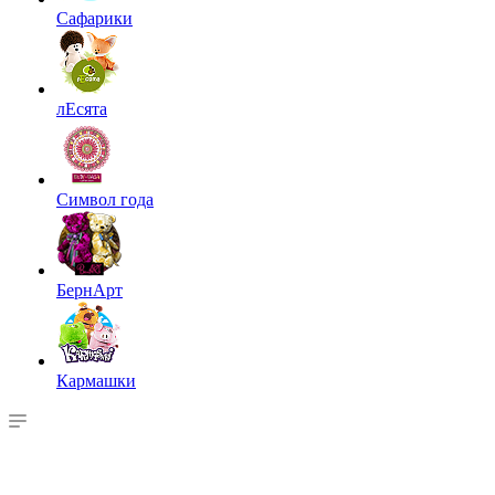
Сафарики
лЕсята
Символ года
БернАрт
Кармашки