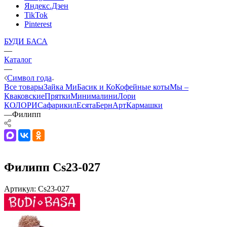
Яндекс.Дзен
TikTok
Pinterest
БУДИ БАСА
—
Каталог
—
Символ года
Все товары
Зайка Ми
Басик и Ко
Кофейные коты
Мы –
Кваковские
Прятки
Минималини
Лори
КОЛОРИ
Сафарики
лЕсята
БернАрт
Кармашки
—
Филипп
Филипп Cs23-027
Артикул:
Cs23-027