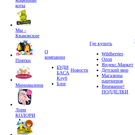
Кофейные
коты
Мы –
Кваковские
Где купить
О
Wildberries
компании
Ozon
Прятки
Яндекс.Маркет
БУДИ
Новости
Детский мир
БАСА
Магазины
Клуб
партнеров
Блог
Минималини
Внимание!
ПОДДЕЛКИ
Лори
КОЛОРИ