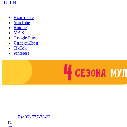
RU
EN
Вконтакте
YouTube
Rutube
MAX
Google Plus
Яндекс.Дзен
TikTok
Pinterest
+7 (499) 777-78-02
ru