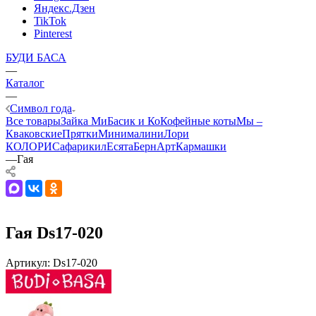
Яндекс.Дзен
TikTok
Pinterest
БУДИ БАСА
—
Каталог
—
Символ года
Все товары
Зайка Ми
Басик и Ко
Кофейные коты
Мы –
Кваковские
Прятки
Минималини
Лори
КОЛОРИ
Сафарики
лЕсята
БернАрт
Кармашки
—
Гая
Гая Ds17-020
Артикул:
Ds17-020