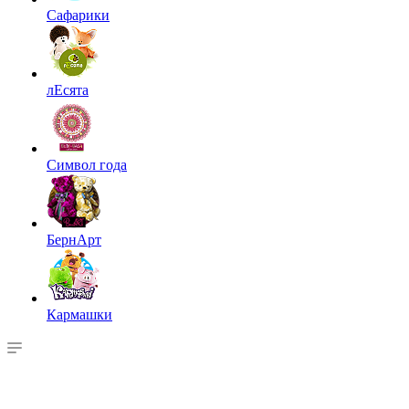
Сафарики
лЕсята
Символ года
БернАрт
Кармашки