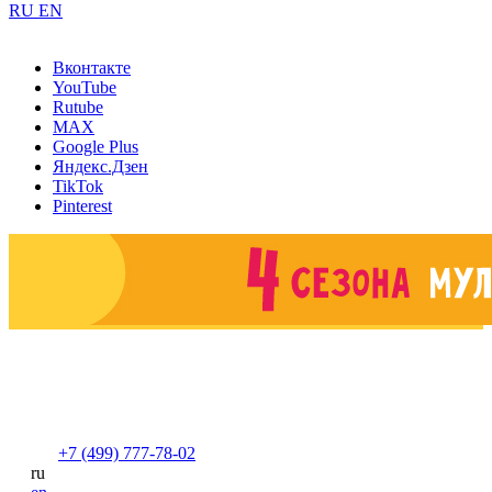
RU
EN
Вконтакте
YouTube
Rutube
MAX
Google Plus
Яндекс.Дзен
TikTok
Pinterest
+7 (499) 777-78-02
ru