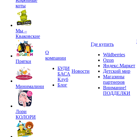
Кофейные
коты
Мы –
Кваковские
Где купить
О
Wildberries
компании
Ozon
Прятки
Яндекс.Маркет
БУДИ
Новости
Детский мир
БАСА
Магазины
Клуб
партнеров
Блог
Минималини
Внимание!
ПОДДЕЛКИ
Лори
КОЛОРИ