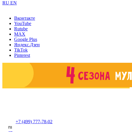
RU
EN
Вконтакте
YouTube
Rutube
MAX
Google Plus
Яндекс.Дзен
TikTok
Pinterest
+7 (499) 777-78-02
ru