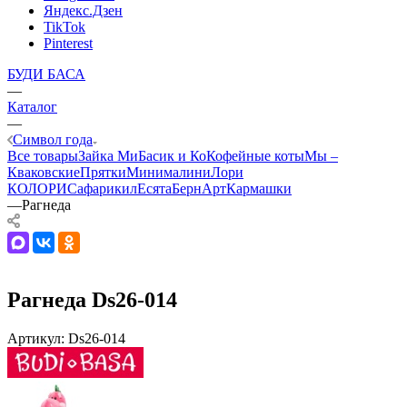
Яндекс.Дзен
TikTok
Pinterest
БУДИ БАСА
—
Каталог
—
Символ года
Все товары
Зайка Ми
Басик и Ко
Кофейные коты
Мы –
Кваковские
Прятки
Минималини
Лори
КОЛОРИ
Сафарики
лЕсята
БернАрт
Кармашки
—
Рагнеда
Рагнеда Ds26-014
Артикул:
Ds26-014