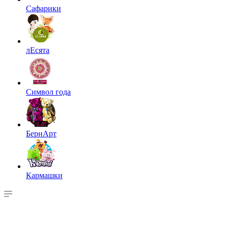
Сафарики
лЕсята
Символ года
БернАрт
Кармашки