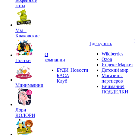
Кофейные
коты
Мы –
Кваковские
Где купить
Wildberries
О
Ozon
компании
Прятки
Яндекс.Маркет
БУДИ
Новости
Детский мир
БАСА
Магазины
Клуб
партнеров
Минималини
Внимание!
ПОДДЕЛКИ
Лори
КОЛОРИ