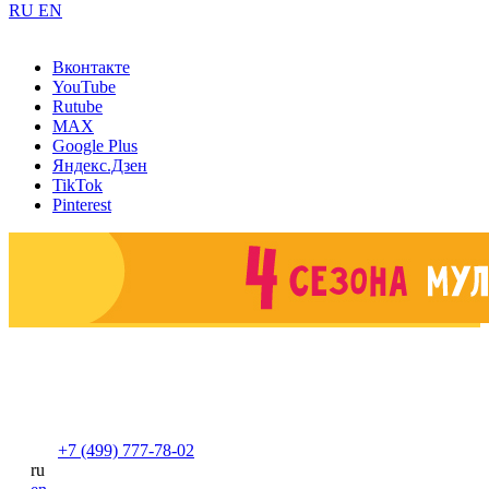
RU
EN
Вконтакте
YouTube
Rutube
MAX
Google Plus
Яндекс.Дзен
TikTok
Pinterest
+7 (499) 777-78-02
ru