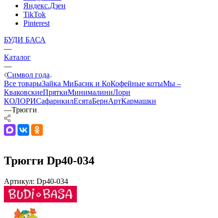
Яндекс.Дзен
TikTok
Pinterest
БУДИ БАСА
—
Каталог
—
Символ года
Все товары
Зайка Ми
Басик и Ко
Кофейные коты
Мы –
Кваковские
Прятки
Минималини
Лори
КОЛОРИ
Сафарики
лЕсята
БернАрт
Кармашки
—
Трюгги
Трюгги Dp40-034
Артикул:
Dp40-034