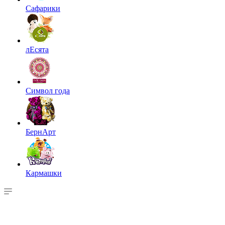
Сафарики
лЕсята
Символ года
БернАрт
Кармашки