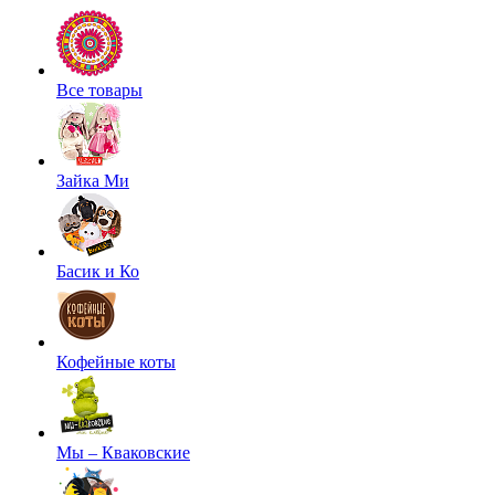
Все товары
Зайка Ми
Басик и Ко
Кофейные коты
Мы – Кваковские