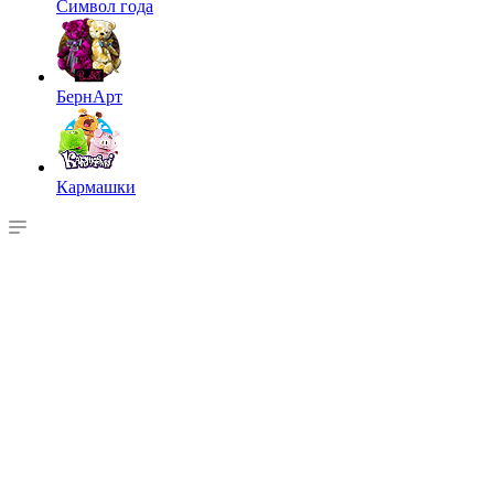
Символ года
БернАрт
Кармашки