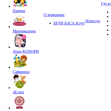
Где к
Прятки
О компании
Новости
БУДИ БАСА Клуб
Минималини
Лори КОЛОРИ
Сафарики
лЕсята