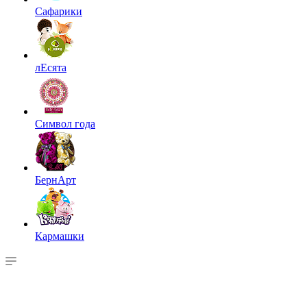
Сафарики
лЕсята
Символ года
БернАрт
Кармашки