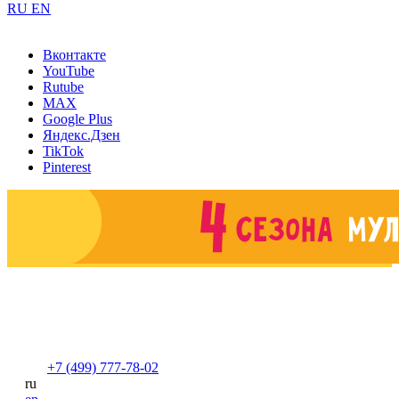
RU
EN
Вконтакте
YouTube
Rutube
MAX
Google Plus
Яндекс.Дзен
TikTok
Pinterest
+7 (499) 777-78-02
ru