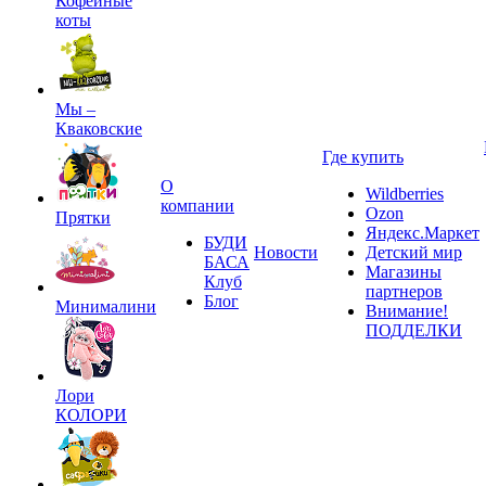
Кофейные
коты
Мы –
Кваковские
Где купить
О
Wildberries
компании
Ozon
Прятки
Яндекс.Маркет
БУДИ
Новости
Детский мир
БАСА
Магазины
Клуб
партнеров
Блог
Минималини
Внимание!
ПОДДЕЛКИ
Лори
КОЛОРИ