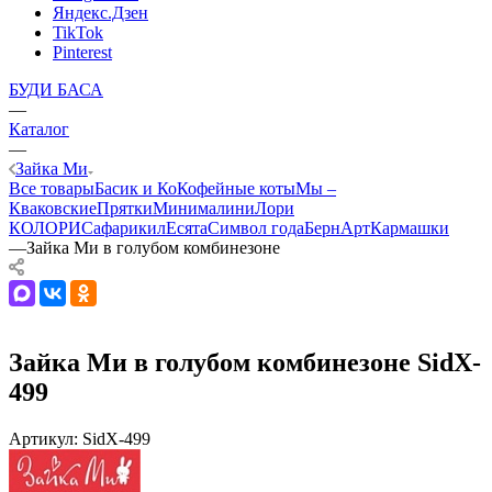
Яндекс.Дзен
TikTok
Pinterest
БУДИ БАСА
—
Каталог
—
Зайка Ми
Все товары
Басик и Ко
Кофейные коты
Мы –
Кваковские
Прятки
Минималини
Лори
КОЛОРИ
Сафарики
лЕсята
Символ года
БернАрт
Кармашки
—
Зайка Ми в голубом комбинезоне
Зайка Ми в голубом комбинезоне SidX-
499
Артикул:
SidX-499