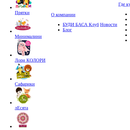
Где к
Прятки
О компании
БУДИ БАСА Клуб
Новости
Блог
Минималини
Лори КОЛОРИ
Сафарики
лЕсята