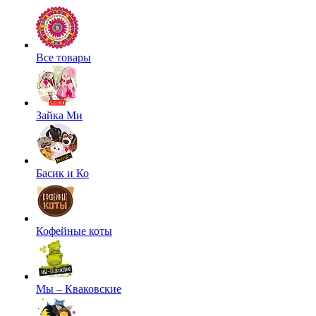
Все товары
Зайка Ми
Басик и Ко
Кофейные коты
Мы – Кваковские