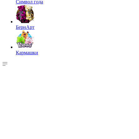
Символ года
БернАрт
Кармашки