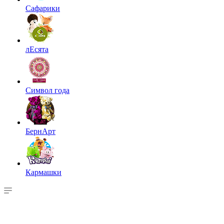
Сафарики
лЕсята
Символ года
БернАрт
Кармашки