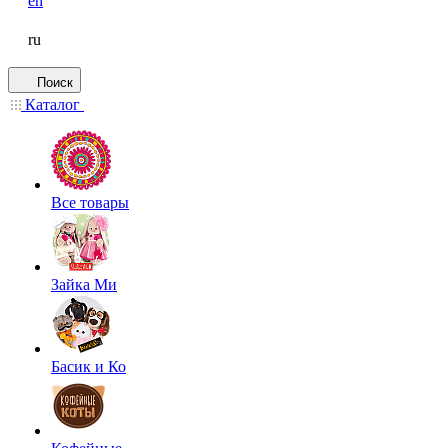
en
ru
Поиск
Каталог
Все товары
Зайка Ми
Басик и Ко