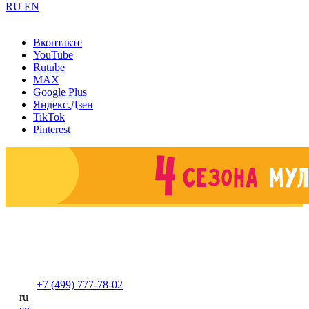
RU
EN
Вконтакте
YouTube
Rutube
MAX
Google Plus
Яндекс.Дзен
TikTok
Pinterest
+7 (499) 777-78-02
ru