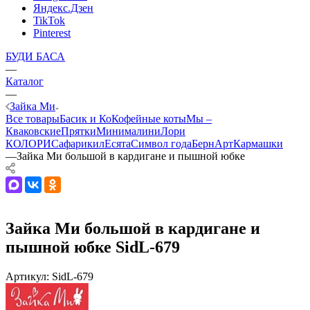
Яндекс.Дзен
TikTok
Pinterest
БУДИ БАСА
—
Каталог
—
Зайка Ми
Все товары
Басик и Ко
Кофейные коты
Мы –
Кваковские
Прятки
Минималини
Лори
КОЛОРИ
Сафарики
лЕсята
Символ года
БернАрт
Кармашки
—
Зайка Ми большой в кардигане и пышной юбке
Зайка Ми большой в кардигане и
пышной юбке SidL-679
Артикул:
SidL-679