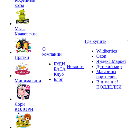
Кофейные
коты
Мы –
Кваковские
Где купить
О
Wildberries
компании
Ozon
Прятки
Яндекс.Маркет
БУДИ
Новости
Детский мир
БАСА
Магазины
Клуб
партнеров
Блог
Минималини
Внимание!
ПОДДЕЛКИ
Лори
КОЛОРИ