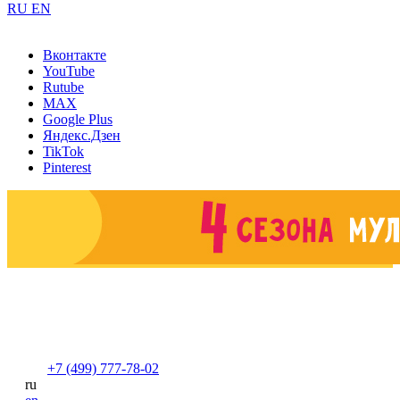
RU
EN
Вконтакте
YouTube
Rutube
MAX
Google Plus
Яндекс.Дзен
TikTok
Pinterest
+7 (499) 777-78-02
ru