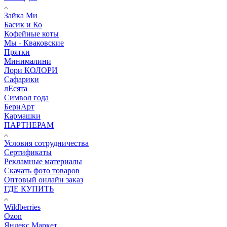
Зайка Ми
Басик и Ко
Кофейные коты
Мы - Кваковские
Прятки
Минималини
Лори КОЛОРИ
Сафарики
лЕсята
Символ года
БернАрт
Кармашки
ПАРТНЕРАМ
Условия сотрудничества
Сертификаты
Рекламные материалы
Скачать фото товаров
Оптовый онлайн заказ
ГДЕ КУПИТЬ
Wildberries
Ozon
Яндекс.Маркет