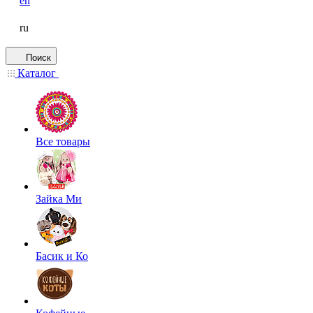
en
ru
Поиск
Каталог
Все товары
Зайка Ми
Басик и Ко