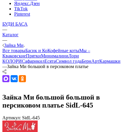
Яндекс.Дзен
TikTok
Pinterest
БУДИ БАСА
—
Каталог
—
Зайка Ми
Все товары
Басик и Ко
Кофейные коты
Мы –
Кваковские
Прятки
Минималини
Лори
КОЛОРИ
Сафарики
лЕсята
Символ года
БернАрт
Кармашки
—
Зайка Ми большой в персиковом платье
Зайка Ми большой большой в
персиковом платье SidL-645
Артикул:
SidL-645