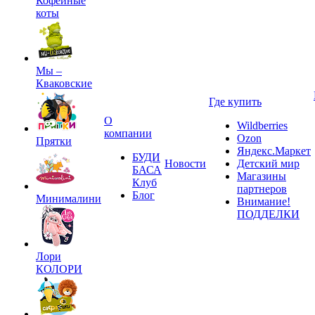
Кофейные
коты
Мы –
Кваковские
Где купить
О
Wildberries
компании
Ozon
Прятки
Яндекс.Маркет
БУДИ
Новости
Детский мир
БАСА
Магазины
Клуб
партнеров
Блог
Минималини
Внимание!
ПОДДЕЛКИ
Лори
КОЛОРИ