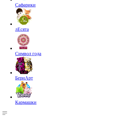
Сафарики
лЕсята
Символ года
БернАрт
Кармашки