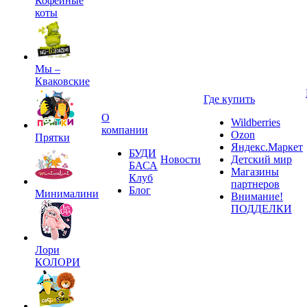
Кофейные
коты
Мы –
Кваковские
Где купить
О
Wildberries
компании
Ozon
Прятки
Яндекс.Маркет
БУДИ
Новости
Детский мир
БАСА
Магазины
Клуб
партнеров
Блог
Минималини
Внимание!
ПОДДЕЛКИ
Лори
КОЛОРИ