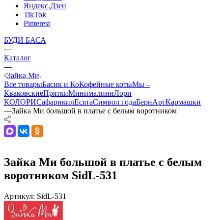
Яндекс.Дзен
TikTok
Pinterest
БУДИ БАСА
—
Каталог
—
Зайка Ми
Все товары
Басик и Ко
Кофейные коты
Мы –
Кваковские
Прятки
Минималини
Лори
КОЛОРИ
Сафарики
лЕсята
Символ года
БернАрт
Кармашки
—
Зайка Ми большой в платье с белым воротником
Зайка Ми большой в платье с белым
воротником SidL-531
Артикул:
SidL-531