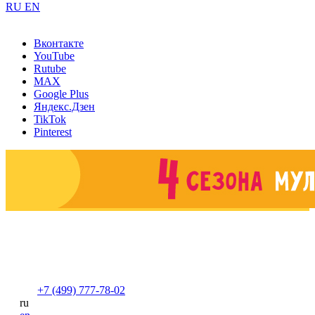
RU
EN
Вконтакте
YouTube
Rutube
MAX
Google Plus
Яндекс.Дзен
TikTok
Pinterest
+7 (499) 777-78-02
ru