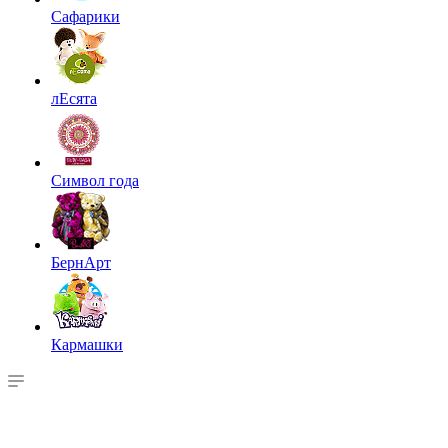
Сафарики
лЕсята
Символ года
БернАрт
Кармашки