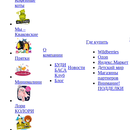
Кофейные
коты
Мы –
Кваковские
Где купить
О
Wildberries
компании
Ozon
Прятки
Яндекс.Маркет
БУДИ
Новости
Детский мир
БАСА
Магазины
Клуб
партнеров
Блог
Минималини
Внимание!
ПОДДЕЛКИ
Лори
КОЛОРИ