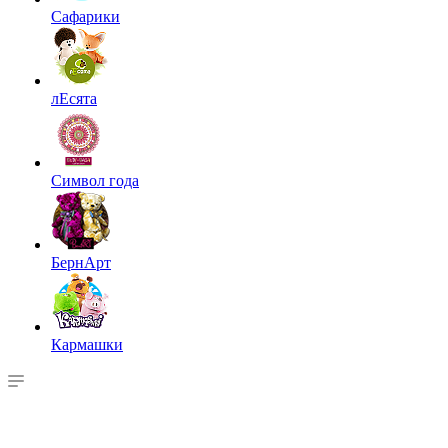
Сафарики
лЕсята
Символ года
БернАрт
Кармашки