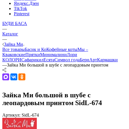
Яндекс.Дзен
TikTok
Pinterest
БУДИ БАСА
—
Каталог
—
Зайка Ми
Все товары
Басик и Ко
Кофейные коты
Мы –
Кваковские
Прятки
Минималини
Лори
КОЛОРИ
Сафарики
лЕсята
Символ года
БернАрт
Кармашки
—
Зайка Ми большой в шубе с леопардовым принтом
Зайка Ми большой в шубе с
леопардовым принтом SidL-674
Артикул:
SidL-674