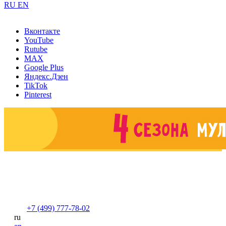
RU
EN
Вконтакте
YouTube
Rutube
MAX
Google Plus
Яндекс.Дзен
TikTok
Pinterest
+7 (499) 777-78-02
ru