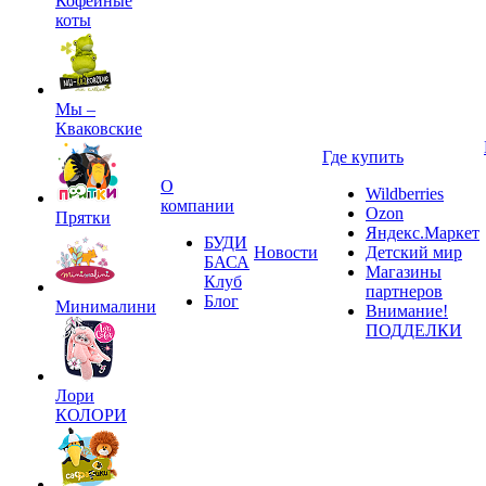
Кофейные
коты
Мы –
Кваковские
Где купить
О
Wildberries
компании
Ozon
Прятки
Яндекс.Маркет
БУДИ
Новости
Детский мир
БАСА
Магазины
Клуб
партнеров
Блог
Минималини
Внимание!
ПОДДЕЛКИ
Лори
КОЛОРИ