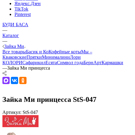
Яндекс.Дзен
TikTok
Pinterest
БУДИ БАСА
—
Каталог
—
Зайка Ми
Все товары
Басик и Ко
Кофейные коты
Мы –
Кваковские
Прятки
Минималини
Лори
КОЛОРИ
Сафарики
лЕсята
Символ года
БернАрт
Кармашки
—
Зайка Ми принцесса
Зайка Ми принцесса StS-047
Артикул:
StS-047