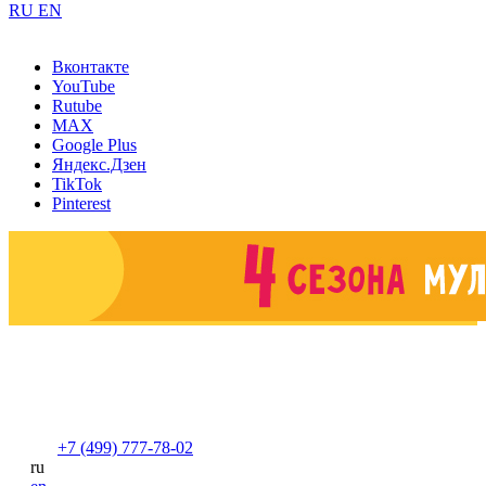
RU
EN
Вконтакте
YouTube
Rutube
MAX
Google Plus
Яндекс.Дзен
TikTok
Pinterest
+7 (499) 777-78-02
ru