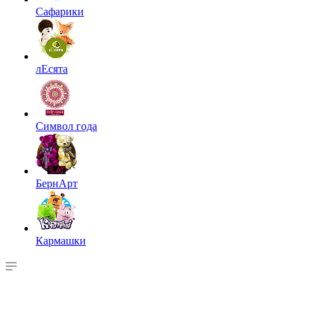
Сафарики
лЕсята
Символ года
БернАрт
Кармашки