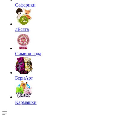
Сафарики
лЕсята
Символ года
БернАрт
Кармашки