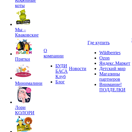
Кофейные
коты
Мы –
Кваковские
Где купить
О
Wildberries
компании
Ozon
Прятки
Яндекс.Маркет
БУДИ
Новости
Детский мир
БАСА
Магазины
Клуб
партнеров
Блог
Минималини
Внимание!
ПОДДЕЛКИ
Лори
КОЛОРИ