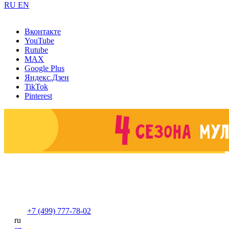
RU
EN
Вконтакте
YouTube
Rutube
MAX
Google Plus
Яндекс.Дзен
TikTok
Pinterest
+7 (499) 777-78-02
ru