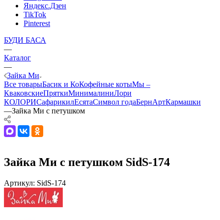
Яндекс.Дзен
TikTok
Pinterest
БУДИ БАСА
—
Каталог
—
Зайка Ми
Все товары
Басик и Ко
Кофейные коты
Мы –
Кваковские
Прятки
Минималини
Лори
КОЛОРИ
Сафарики
лЕсята
Символ года
БернАрт
Кармашки
—
Зайка Ми с петушком
Зайка Ми с петушком SidS-174
Артикул:
SidS-174