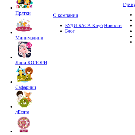
Где к
Прятки
О компании
БУДИ БАСА Клуб
Новости
Блог
Минималини
Лори КОЛОРИ
Сафарики
лЕсята