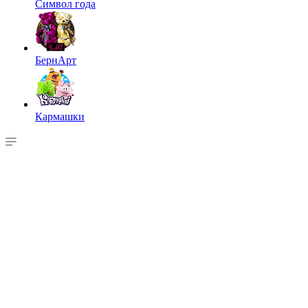
Символ года
БернАрт
Кармашки