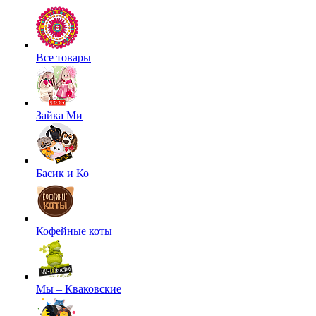
Все товары
Зайка Ми
Басик и Ко
Кофейные коты
Мы – Кваковские