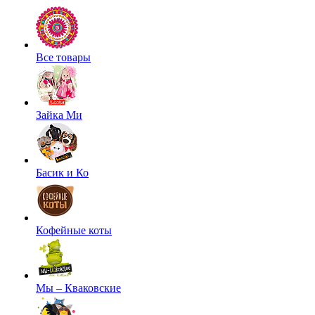
Все товары
Зайка Ми
Басик и Ко
Кофейные коты
Мы – Кваковские