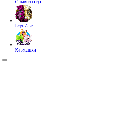
Символ года
БернАрт
Кармашки