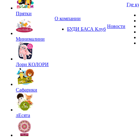
Где к
Прятки
О компании
Новости
БУДИ БАСА Клуб
Минималини
Лори КОЛОРИ
Сафарики
лЕсята