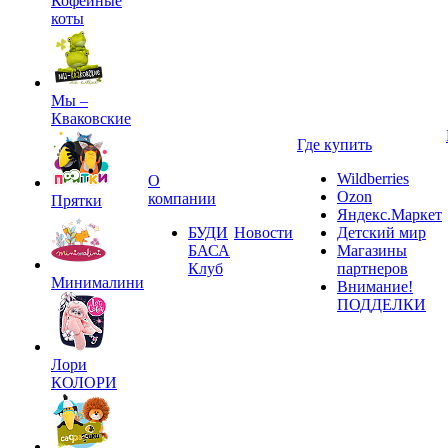
Кофейные
коты
Мы –
Кваковские
Где купить
Wildberries
О
Ozon
компании
Прятки
Яндекс.Маркет
БУДИ
Новости
Детский мир
БАСА
Магазины
Клуб
партнеров
Минималини
Внимание!
ПОДДЕЛКИ
Лори
КОЛОРИ