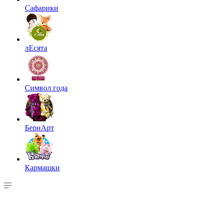
Сафарики
лЕсята
Символ года
БернАрт
Кармашки