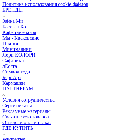
Политика использования cookie-файлов
БРЕНДЫ
Зайка Ми
Басик и Ко
Кофейные коты
Мы - Кваковские
Прятки
Минималини
Лори КОЛОРИ
Сафарики
лЕсята
Символ года
БернАрт
Кармашки
ПАРТНЕРАМ
Условия сотрудничества
Сертификаты
Рекламные материалы
Скачать фото товаров
Оптовый онлайн заказ
ГДЕ КУПИТЬ
Wildberries