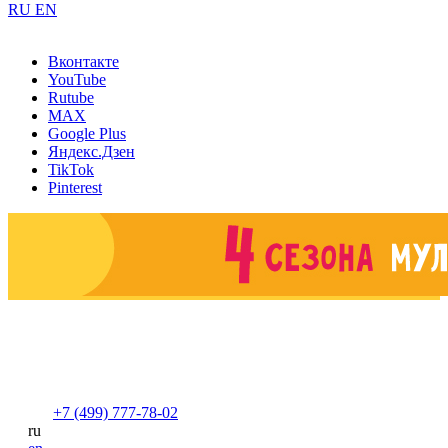
RU
EN
Вконтакте
YouTube
Rutube
MAX
Google Plus
Яндекс.Дзен
TikTok
Pinterest
+7 (499) 777-78-02
ru