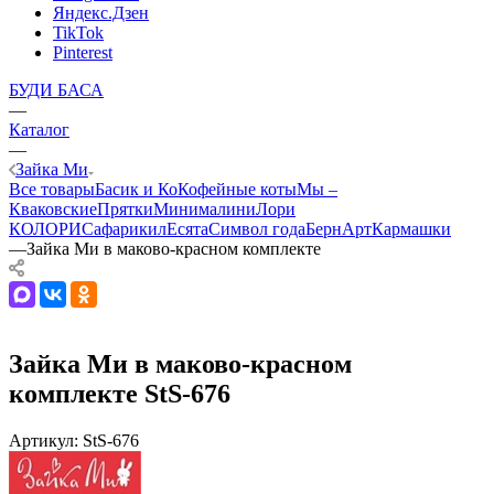
Яндекс.Дзен
TikTok
Pinterest
БУДИ БАСА
—
Каталог
—
Зайка Ми
Все товары
Басик и Ко
Кофейные коты
Мы –
Кваковские
Прятки
Минималини
Лори
КОЛОРИ
Сафарики
лЕсята
Символ года
БернАрт
Кармашки
—
Зайка Ми в маково-красном комплекте
Зайка Ми в маково-красном
комплекте StS-676
Артикул:
StS-676