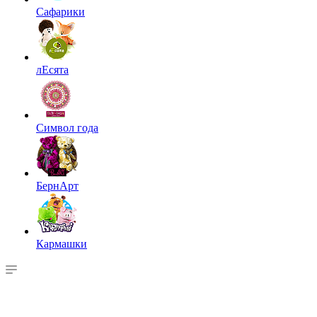
Сафарики
лЕсята
Символ года
БернАрт
Кармашки