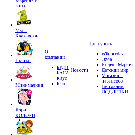
Кофейные
коты
Мы –
Кваковские
Где купить
О
Wildberries
компании
Ozon
Прятки
Яндекс.Маркет
БУДИ
Новости
Детский мир
БАСА
Магазины
Клуб
партнеров
Блог
Минималини
Внимание!
ПОДДЕЛКИ
Лори
КОЛОРИ