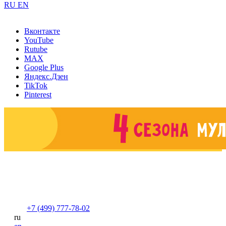
RU
EN
Вконтакте
YouTube
Rutube
MAX
Google Plus
Яндекс.Дзен
TikTok
Pinterest
+7 (499) 777-78-02
ru