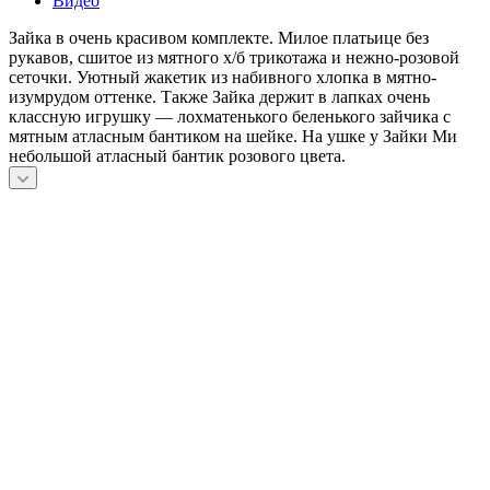
Видео
Зайка в очень красивом комплекте. Милое платьице без
рукавов, сшитое из мятного х/б трикотажа и нежно-розовой
сеточки. Уютный жакетик из набивного хлопка в мятно-
изумрудом оттенке. Также Зайка держит в лапках очень
классную игрушку — лохматенького беленького зайчика с
мятным атласным бантиком на шейке. На ушке у Зайки Ми
небольшой атласный бантик розового цвета.