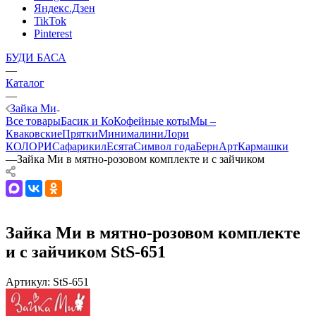
Яндекс.Дзен
TikTok
Pinterest
БУДИ БАСА
—
Каталог
—
Зайка Ми
Все товары
Басик и Ко
Кофейные коты
Мы –
Кваковские
Прятки
Минималини
Лори
КОЛОРИ
Сафарики
лЕсята
Символ года
БернАрт
Кармашки
—
Зайка Ми в мятно-розовом комплекте и с зайчиком
Зайка Ми в мятно-розовом комплекте
и с зайчиком StS-651
Артикул:
StS-651