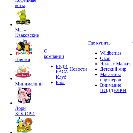
Кофейные
коты
Мы –
Кваковские
Где купить
О
Wildberries
компании
Ozon
Прятки
Яндекс.Маркет
БУДИ
Новости
Детский мир
БАСА
Магазины
Клуб
партнеров
Блог
Минималини
Внимание!
ПОДДЕЛКИ
Лори
КОЛОРИ