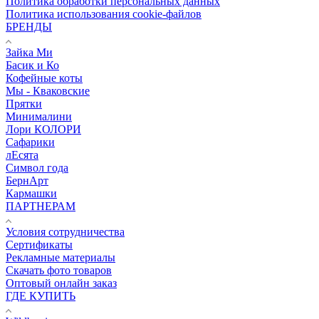
Политика обработки персональных данных
Политика использования cookie-файлов
БРЕНДЫ
Зайка Ми
Басик и Ко
Кофейные коты
Мы - Кваковские
Прятки
Минималини
Лори КОЛОРИ
Сафарики
лЕсята
Символ года
БернАрт
Кармашки
ПАРТНЕРАМ
Условия сотрудничества
Сертификаты
Рекламные материалы
Скачать фото товаров
Оптовый онлайн заказ
ГДЕ КУПИТЬ