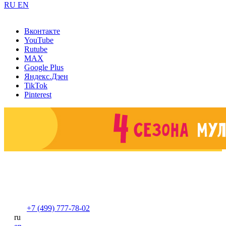
RU
EN
Вконтакте
YouTube
Rutube
MAX
Google Plus
Яндекс.Дзен
TikTok
Pinterest
+7 (499) 777-78-02
ru