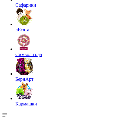
Сафарики
лЕсята
Символ года
БернАрт
Кармашки