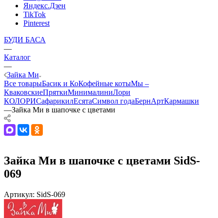
Яндекс.Дзен
TikTok
Pinterest
БУДИ БАСА
—
Каталог
—
Зайка Ми
Все товары
Басик и Ко
Кофейные коты
Мы –
Кваковские
Прятки
Минималини
Лори
КОЛОРИ
Сафарики
лЕсята
Символ года
БернАрт
Кармашки
—
Зайка Ми в шапочке с цветами
Зайка Ми в шапочке с цветами SidS-
069
Артикул:
SidS-069