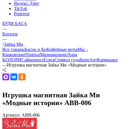
Яндекс.Дзен
TikTok
Pinterest
БУДИ БАСА
—
Каталог
—
Зайка Ми
Все товары
Басик и Ко
Кофейные коты
Мы –
Кваковские
Прятки
Минималини
Лори
КОЛОРИ
Сафарики
лЕсята
Символ года
БернАрт
Кармашки
—
Игрушка магнитная Зайка Ми «Модные истории»
Игрушка магнитная Зайка Ми
«Модные истории» ABB-006
Артикул:
ABB-006