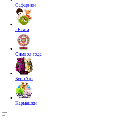
Сафарики
лЕсята
Символ года
БернАрт
Кармашки