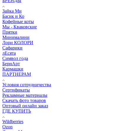
БРЕНДЫ
Зайка Ми
Басик и Ко
Кофейные коты
Мы - Кваковские
Прятки
Минималини
Лори КОЛОРИ
Сафарики
лЕсята
Символ года
БернАрт
Кармашки
ПАРТНЕРАМ
Условия сотрудничества
Сертификаты
Рекламные материалы
Скачать фото товаров
Оптовый онлайн заказ
ГДЕ КУПИТЬ
Wildberries
Ozon