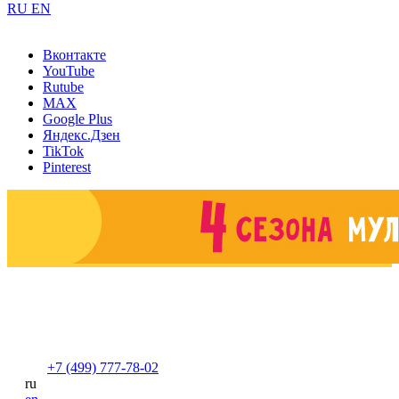
RU
EN
Вконтакте
YouTube
Rutube
MAX
Google Plus
Яндекс.Дзен
TikTok
Pinterest
+7 (499) 777-78-02
ru