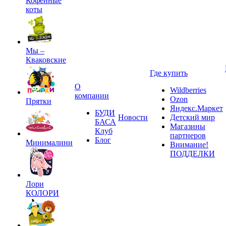
Кофейные
коты
Мы –
Кваковские
Где купить
О
Wildberries
компании
Ozon
Прятки
Яндекс.Маркет
БУДИ
Новости
Детский мир
БАСА
Магазины
Клуб
партнеров
Блог
Минималини
Внимание!
ПОДДЕЛКИ
Лори
КОЛОРИ