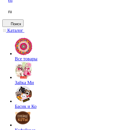
en
ru
Поиск
Каталог
Все товары
Зайка Ми
Басик и Ко