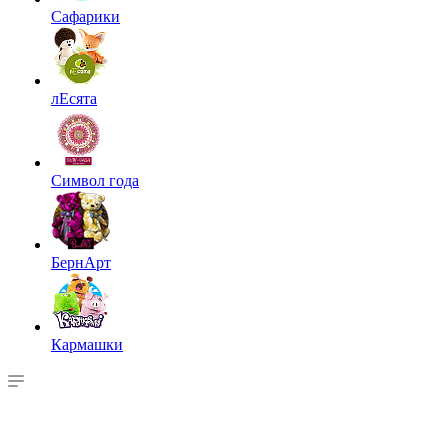
Сафарики
лЕсята
Символ года
БернАрт
Кармашки