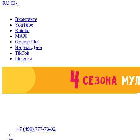
RU
EN
Вконтакте
YouTube
Rutube
MAX
Google Plus
Яндекс.Дзен
TikTok
Pinterest
+7 (499) 777-78-02
ru