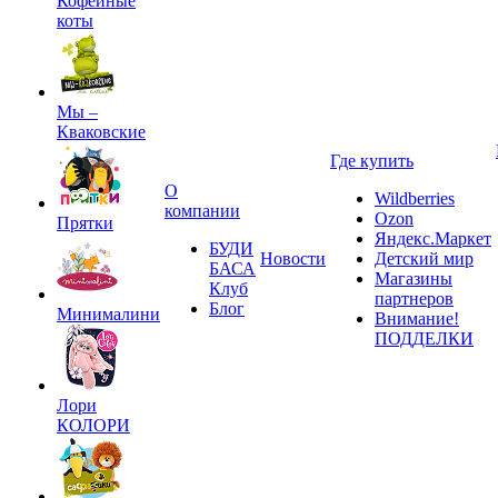
Кофейные
коты
Мы –
Кваковские
Где купить
О
Wildberries
компании
Ozon
Прятки
Яндекс.Маркет
БУДИ
Новости
Детский мир
БАСА
Магазины
Клуб
партнеров
Блог
Минималини
Внимание!
ПОДДЕЛКИ
Лори
КОЛОРИ