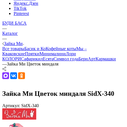
Яндекс.Дзен
TikTok
Pinterest
БУДИ БАСА
—
Каталог
—
Зайка Ми
Все товары
Басик и Ко
Кофейные коты
Мы –
Кваковские
Прятки
Минималини
Лори
КОЛОРИ
Сафарики
лЕсята
Символ года
БернАрт
Кармашки
—
Зайка Ми Цветок миндаля
Зайка Ми Цветок миндаля SidX-340
Артикул:
SidX-340