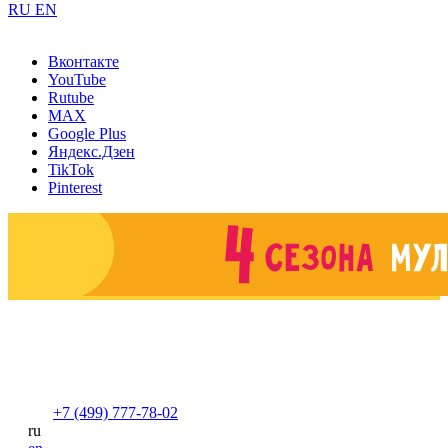
RU
EN
Вконтакте
YouTube
Rutube
MAX
Google Plus
Яндекс.Дзен
TikTok
Pinterest
+7 (499) 777-78-02
ru