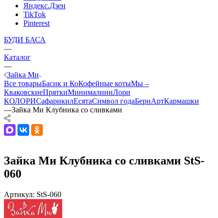
Яндекс.Дзен
TikTok
Pinterest
БУДИ БАСА
—
Каталог
—
Зайка Ми
Все товары
Басик и Ко
Кофейные коты
Мы –
Кваковские
Прятки
Минималини
Лори
КОЛОРИ
Сафарики
лЕсята
Символ года
БернАрт
Кармашки
—
Зайка Ми Клубника со сливками
Зайка Ми Клубника со сливками StS-
060
Артикул:
StS-060