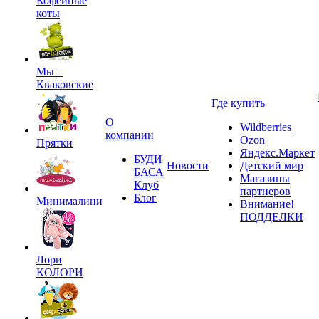
Кофейные
коты
Мы –
Кваковские
Где купить
О
Wildberries
компании
Ozon
Прятки
Яндекс.Маркет
БУДИ
Новости
Детский мир
БАСА
Магазины
Клуб
партнеров
Блог
Минималини
Внимание!
ПОДДЕЛКИ
Лори
КОЛОРИ