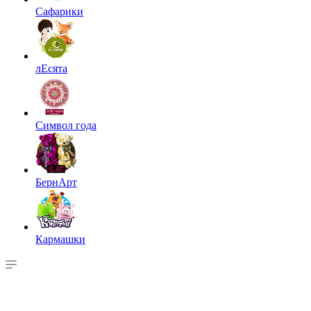
Сафарики
лЕсята
Символ года
БернАрт
Кармашки