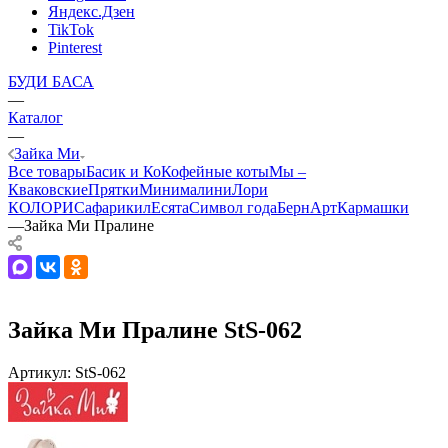
Яндекс.Дзен
TikTok
Pinterest
БУДИ БАСА
—
Каталог
—
Зайка Ми
Все товары
Басик и Ко
Кофейные коты
Мы –
Кваковские
Прятки
Минималини
Лори
КОЛОРИ
Сафарики
лЕсята
Символ года
БернАрт
Кармашки
—
Зайка Ми Пралине
Зайка Ми Пралине StS-062
Артикул:
StS-062