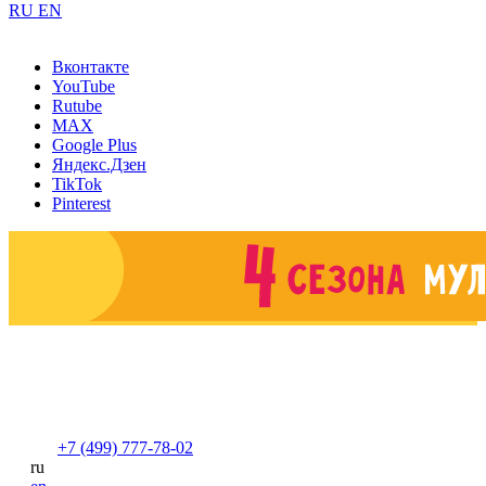
RU
EN
Вконтакте
YouTube
Rutube
MAX
Google Plus
Яндекс.Дзен
TikTok
Pinterest
+7 (499) 777-78-02
ru