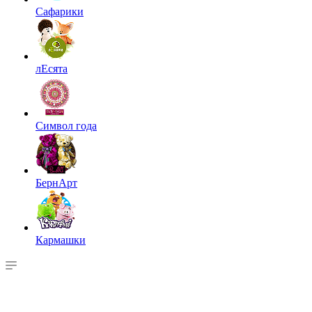
Сафарики
лЕсята
Символ года
БернАрт
Кармашки