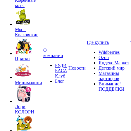
Кофейные
коты
Мы –
Кваковские
Где купить
О
Wildberries
компании
Ozon
Прятки
Яндекс.Маркет
БУДИ
Новости
Детский мир
БАСА
Магазины
Клуб
партнеров
Блог
Минималини
Внимание!
ПОДДЕЛКИ
Лори
КОЛОРИ