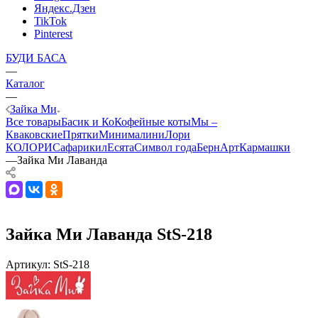
Яндекс.Дзен
TikTok
Pinterest
БУДИ БАСА
—
Каталог
—
Зайка Ми
Все товары
Басик и Ко
Кофейные коты
Мы –
Кваковские
Прятки
Минималини
Лори
КОЛОРИ
Сафарики
лЕсята
Символ года
БернАрт
Кармашки
—
Зайка Ми Лаванда
Зайка Ми Лаванда StS-218
Артикул:
StS-218