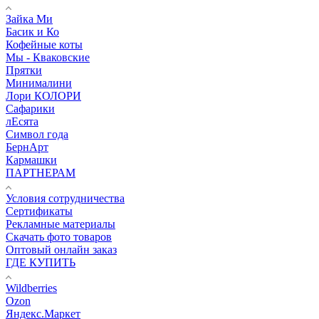
Зайка Ми
Басик и Ко
Кофейные коты
Мы - Кваковские
Прятки
Минималини
Лори КОЛОРИ
Сафарики
лЕсята
Символ года
БернАрт
Кармашки
ПАРТНЕРАМ
Условия сотрудничества
Сертификаты
Рекламные материалы
Скачать фото товаров
Оптовый онлайн заказ
ГДЕ КУПИТЬ
Wildberries
Ozon
Яндекс.Маркет