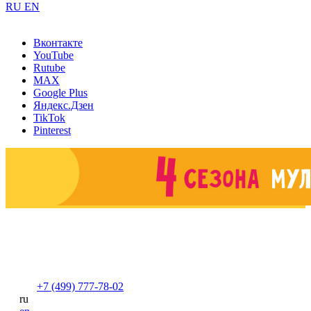
RU
EN
Вконтакте
YouTube
Rutube
MAX
Google Plus
Яндекс.Дзен
TikTok
Pinterest
+7 (499) 777-78-02
ru