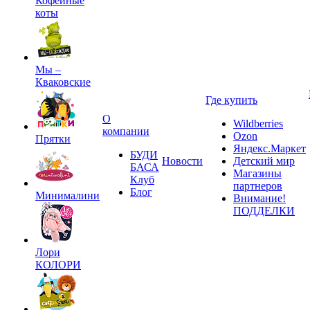
Кофейные
коты
Мы –
Кваковские
Где купить
О
Wildberries
компании
Ozon
Прятки
Яндекс.Маркет
БУДИ
Новости
Детский мир
БАСА
Магазины
Клуб
партнеров
Блог
Минималини
Внимание!
ПОДДЕЛКИ
Лори
КОЛОРИ