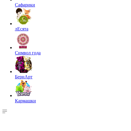
Сафарики
лЕсята
Символ года
БернАрт
Кармашки