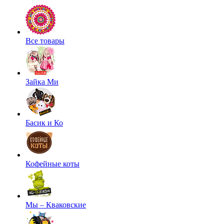
Все товары
Зайка Ми
Басик и Ко
Кофейные коты
Мы – Кваковские