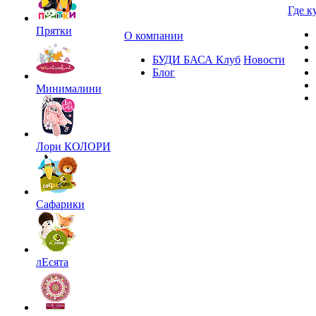
Где к
Прятки
О компании
БУДИ БАСА Клуб
Новости
Блог
Минималини
Лори КОЛОРИ
Сафарики
лЕсята