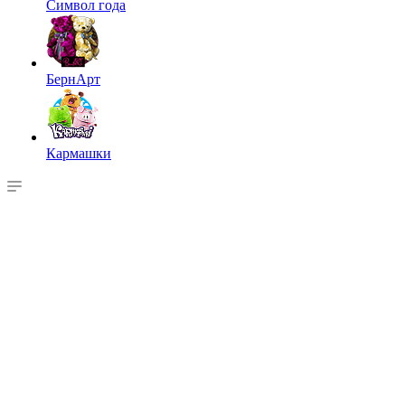
Символ года
БернАрт
Кармашки