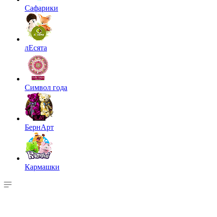
Сафарики
лЕсята
Символ года
БернАрт
Кармашки