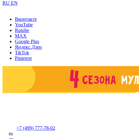
RU
EN
Вконтакте
YouTube
Rutube
MAX
Google Plus
Яндекс.Дзен
TikTok
Pinterest
+7 (499) 777-78-02
ru