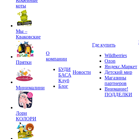
Кофейные
коты
Мы –
Кваковские
Где купить
О
Wildberries
компании
Ozon
Прятки
Яндекс.Маркет
БУДИ
Новости
Детский мир
БАСА
Магазины
Клуб
партнеров
Блог
Минималини
Внимание!
ПОДДЕЛКИ
Лори
КОЛОРИ