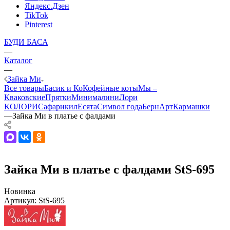
Яндекс.Дзен
TikTok
Pinterest
БУДИ БАСА
—
Каталог
—
Зайка Ми
Все товары
Басик и Ко
Кофейные коты
Мы –
Кваковские
Прятки
Минималини
Лори
КОЛОРИ
Сафарики
лЕсята
Символ года
БернАрт
Кармашки
—
Зайка Ми в платье с фалдами
Зайка Ми в платье с фалдами StS-695
Новинка
Артикул:
StS-695