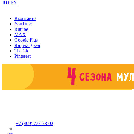
RU
EN
Вконтакте
YouTube
Rutube
MAX
Google Plus
Яндекс.Дзен
TikTok
Pinterest
+7 (499) 777-78-02
ru