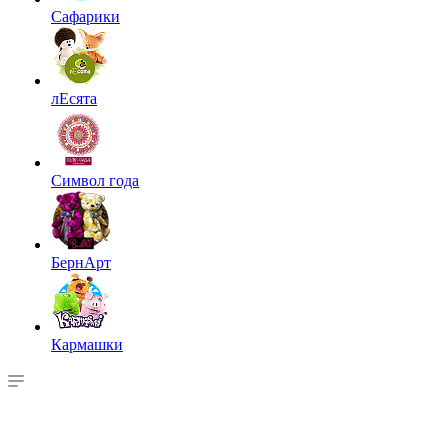
Сафарики
лЕсята
Символ года
БернАрт
Кармашки