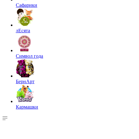
Сафарики
лЕсята
Символ года
БернАрт
Кармашки