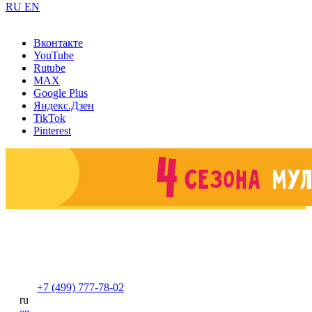
RU
EN
Вконтакте
YouTube
Rutube
MAX
Google Plus
Яндекс.Дзен
TikTok
Pinterest
+7 (499) 777-78-02
ru