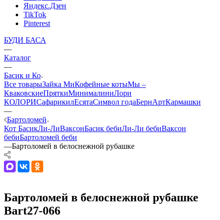
Яндекс.Дзен
TikTok
Pinterest
БУДИ БАСА
—
Каталог
—
Басик и Ко
Все товары
Зайка Ми
Кофейные коты
Мы –
Кваковские
Прятки
Минималини
Лори
КОЛОРИ
Сафарики
лЕсята
Символ года
БернАрт
Кармашки
—
Бартоломей
Кот Басик
Ли-Ли
Ваксон
Басик беби
Ли-Ли беби
Ваксон
беби
Бартоломей беби
—
Бартоломей в белоснежной рубашке
Бартоломей в белоснежной рубашке
Bart27-066