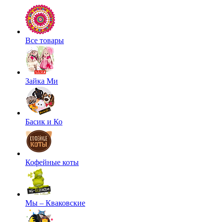
Все товары
Зайка Ми
Басик и Ко
Кофейные коты
Мы – Кваковские