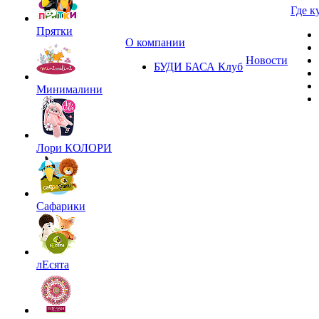
Где к
Прятки
О компании
Новости
БУДИ БАСА Клуб
Минималини
Лори КОЛОРИ
Сафарики
лЕсята