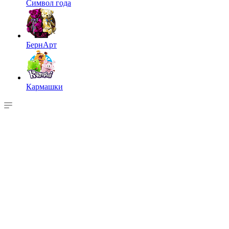
Символ года
БернАрт
Кармашки