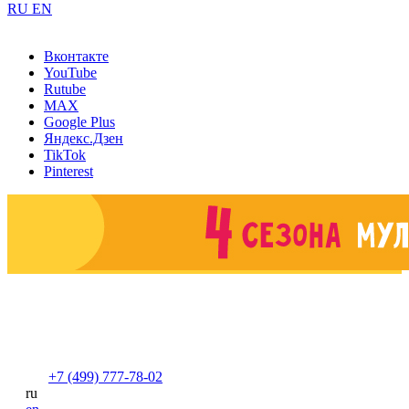
RU
EN
Вконтакте
YouTube
Rutube
MAX
Google Plus
Яндекс.Дзен
TikTok
Pinterest
+7 (499) 777-78-02
ru