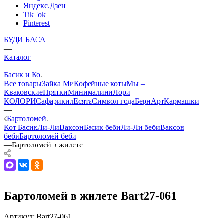
Яндекс.Дзен
TikTok
Pinterest
БУДИ БАСА
—
Каталог
—
Басик и Ко
Все товары
Зайка Ми
Кофейные коты
Мы –
Кваковские
Прятки
Минималини
Лори
КОЛОРИ
Сафарики
лЕсята
Символ года
БернАрт
Кармашки
—
Бартоломей
Кот Басик
Ли-Ли
Ваксон
Басик беби
Ли-Ли беби
Ваксон
беби
Бартоломей беби
—
Бартоломей в жилете
Бартоломей в жилете Bart27-061
Артикул:
Bart27-061