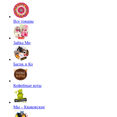
Все товары
Зайка Ми
Басик и Ко
Кофейные коты
Мы – Кваковские