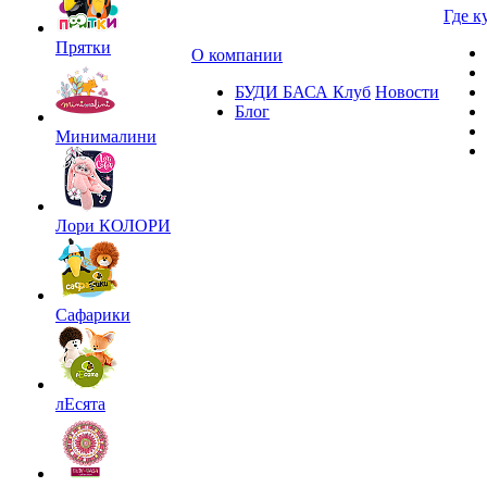
Где к
Прятки
О компании
БУДИ БАСА Клуб
Новости
Блог
Минималини
Лори КОЛОРИ
Сафарики
лЕсята