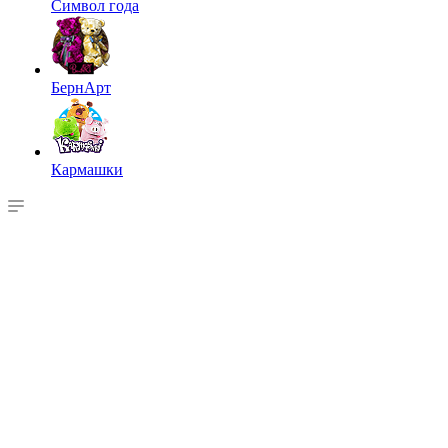
Символ года
БернАрт
Кармашки