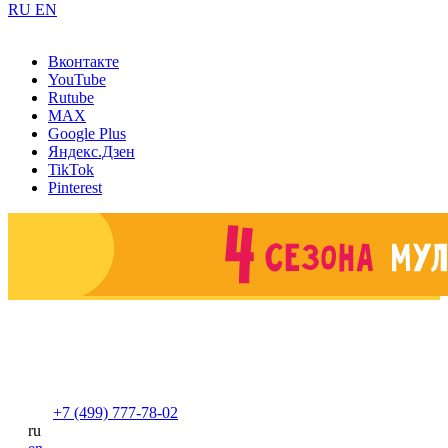
RU
EN
Вконтакте
YouTube
Rutube
MAX
Google Plus
Яндекс.Дзен
TikTok
Pinterest
+7 (499) 777-78-02
ru