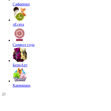
Сафарики
лЕсята
Символ года
БернАрт
Кармашки