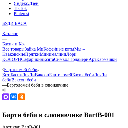
Яндекс.Дзен
TikTok
Pinterest
БУДИ БАСА
—
Каталог
—
Басик и Ко
Все товары
Зайка Ми
Кофейные коты
Мы –
Кваковские
Прятки
Минималини
Лори
КОЛОРИ
Сафарики
лЕсята
Символ года
БернАрт
Кармашки
—
Бартоломей беби
Кот Басик
Ли-Ли
Ваксон
Бартоломей
Басик беби
Ли-Ли
беби
Ваксон беби
—
Бартоломей беби в слюнявчике
Барти беби в слюнявчике BartB-001
Артикул:
BartB-001