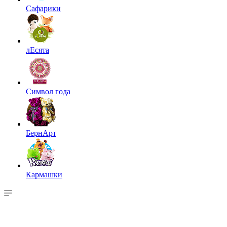
Сафарики
лЕсята
Символ года
БернАрт
Кармашки