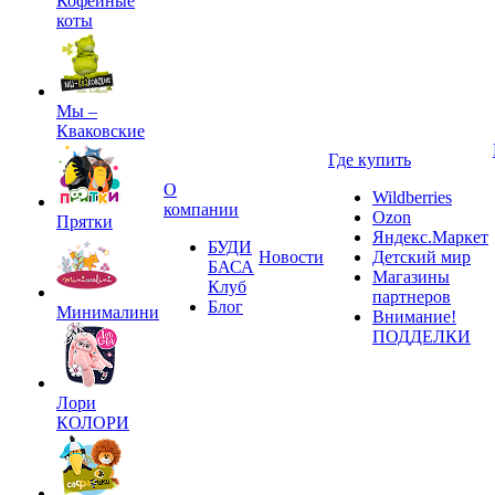
Кофейные
коты
Мы –
Кваковские
Где купить
О
Wildberries
компании
Ozon
Прятки
Яндекс.Маркет
БУДИ
Новости
Детский мир
БАСА
Магазины
Клуб
партнеров
Блог
Минималини
Внимание!
ПОДДЕЛКИ
Лори
КОЛОРИ