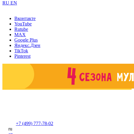
RU
EN
Вконтакте
YouTube
Rutube
MAX
Google Plus
Яндекс.Дзен
TikTok
Pinterest
+7 (499) 777-78-02
ru