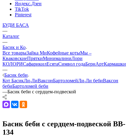
Яндекс.Дзен
TikTok
Pinterest
БУДИ БАСА
—
Каталог
—
Басик и Ко
Все товары
Зайка Ми
Кофейные коты
Мы –
Кваковские
Прятки
Минималини
Лори
КОЛОРИ
Сафарики
лЕсята
Символ года
БернАрт
Кармашки
—
Басик беби
Кот Басик
Ли-Ли
Ваксон
Бартоломей
Ли-Ли беби
Ваксон
беби
Бартоломей беби
—
Басик беби с сердцем-подвеской
Басик беби с сердцем-подвеской BB-
134