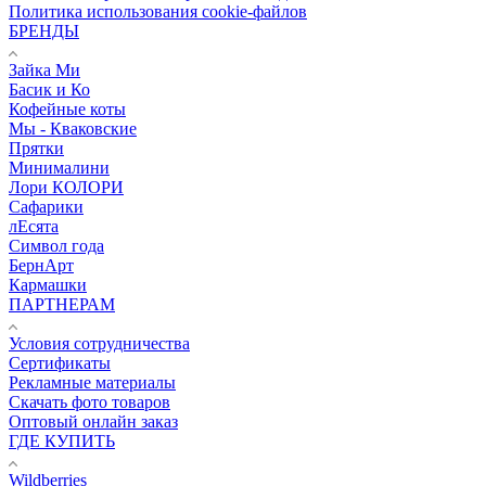
Политика использования cookie-файлов
БРЕНДЫ
Зайка Ми
Басик и Ко
Кофейные коты
Мы - Кваковские
Прятки
Минималини
Лори КОЛОРИ
Сафарики
лЕсята
Символ года
БернАрт
Кармашки
ПАРТНЕРАМ
Условия сотрудничества
Сертификаты
Рекламные материалы
Скачать фото товаров
Оптовый онлайн заказ
ГДЕ КУПИТЬ
Wildberries