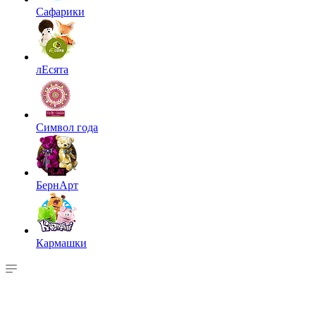
Сафарики
лЕсята
Символ года
БернАрт
Кармашки