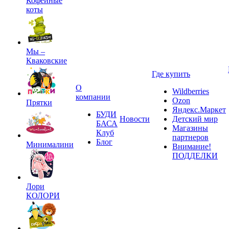
Кофейные
коты
Мы –
Кваковские
Где купить
О
Wildberries
компании
Ozon
Прятки
Яндекс.Маркет
БУДИ
Новости
Детский мир
БАСА
Магазины
Клуб
партнеров
Блог
Минималини
Внимание!
ПОДДЕЛКИ
Лори
КОЛОРИ