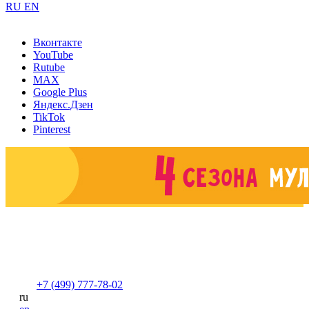
RU
EN
Вконтакте
YouTube
Rutube
MAX
Google Plus
Яндекс.Дзен
TikTok
Pinterest
+7 (499) 777-78-02
ru