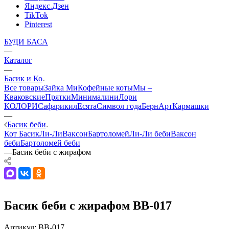
Яндекс.Дзен
TikTok
Pinterest
БУДИ БАСА
—
Каталог
—
Басик и Ко
Все товары
Зайка Ми
Кофейные коты
Мы –
Кваковские
Прятки
Минималини
Лори
КОЛОРИ
Сафарики
лЕсята
Символ года
БернАрт
Кармашки
—
Басик беби
Кот Басик
Ли-Ли
Ваксон
Бартоломей
Ли-Ли беби
Ваксон
беби
Бартоломей беби
—
Басик беби с жирафом
Басик беби с жирафом BB-017
Артикул:
BB-017