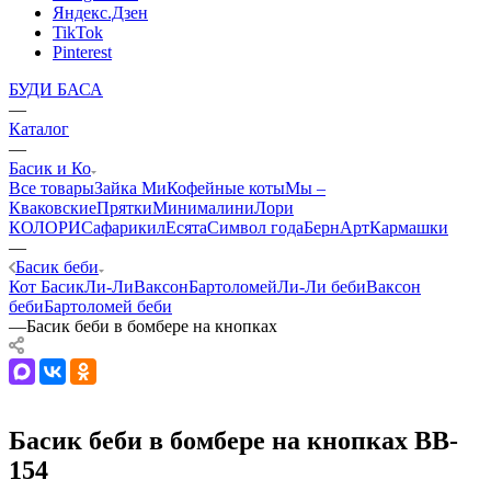
Яндекс.Дзен
TikTok
Pinterest
БУДИ БАСА
—
Каталог
—
Басик и Ко
Все товары
Зайка Ми
Кофейные коты
Мы –
Кваковские
Прятки
Минималини
Лори
КОЛОРИ
Сафарики
лЕсята
Символ года
БернАрт
Кармашки
—
Басик беби
Кот Басик
Ли-Ли
Ваксон
Бартоломей
Ли-Ли беби
Ваксон
беби
Бартоломей беби
—
Басик беби в бомбере на кнопках
Басик беби в бомбере на кнопках BB-
154