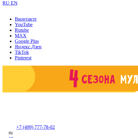
RU
EN
Вконтакте
YouTube
Rutube
MAX
Google Plus
Яндекс.Дзен
TikTok
Pinterest
+7 (499) 777-78-02
ru