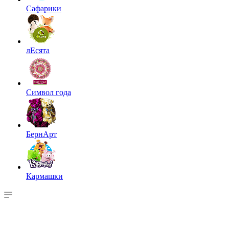
Сафарики
лЕсята
Символ года
БернАрт
Кармашки