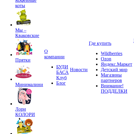
Кофейные
коты
Мы –
Кваковские
Где купить
О
Wildberries
компании
Ozon
Прятки
Яндекс.Маркет
БУДИ
Новости
Детский мир
БАСА
Магазины
Клуб
партнеров
Блог
Минималини
Внимание!
ПОДДЕЛКИ
Лори
КОЛОРИ