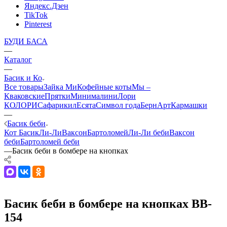
Яндекс.Дзен
TikTok
Pinterest
БУДИ БАСА
—
Каталог
—
Басик и Ко
Все товары
Зайка Ми
Кофейные коты
Мы –
Кваковские
Прятки
Минималини
Лори
КОЛОРИ
Сафарики
лЕсята
Символ года
БернАрт
Кармашки
—
Басик беби
Кот Басик
Ли-Ли
Ваксон
Бартоломей
Ли-Ли беби
Ваксон
беби
Бартоломей беби
—
Басик беби в бомбере на кнопках
Басик беби в бомбере на кнопках BB-
154