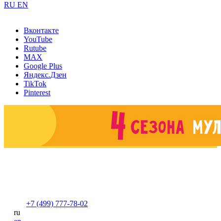
RU
EN
Вконтакте
YouTube
Rutube
MAX
Google Plus
Яндекс.Дзен
TikTok
Pinterest
+7 (499) 777-78-02
ru