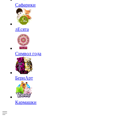
Сафарики
лЕсята
Символ года
БернАрт
Кармашки