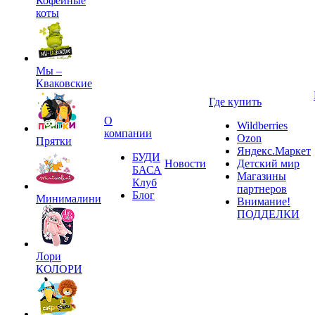
Кофейные
коты
Мы –
Кваковские
Где купить
О
Wildberries
компании
Ozon
Прятки
Яндекс.Маркет
БУДИ
Новости
Детский мир
БАСА
Магазины
Клуб
партнеров
Блог
Минималини
Внимание!
ПОДДЕЛКИ
Лори
КОЛОРИ